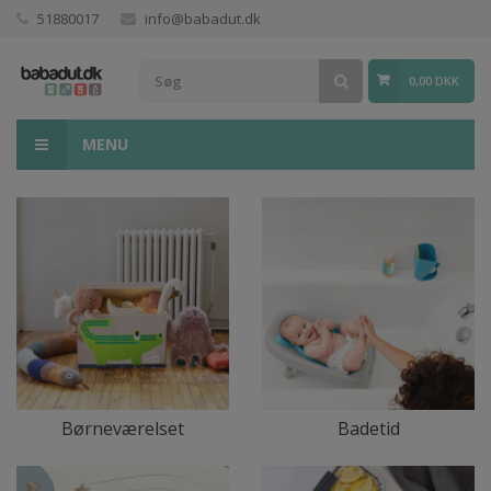
51880017
info@babadut.dk
0,00 DKK
MENU
Børneværelset
Badetid