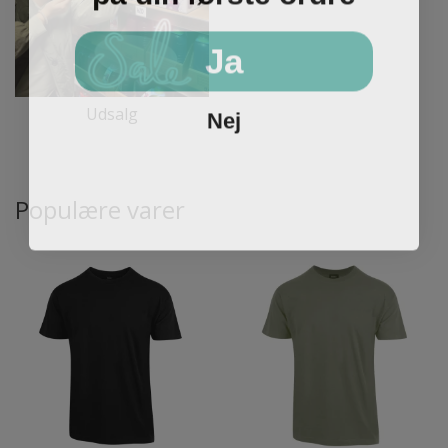
Ja
Nej
Udsalg
Populære varer