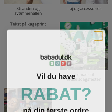
Stranden og
Tøj og accessories
svømmehallen
Tekst på kageprint
Vil du have
Temaer til
fødselsdagsfesten
RABAT?
på din første ordre