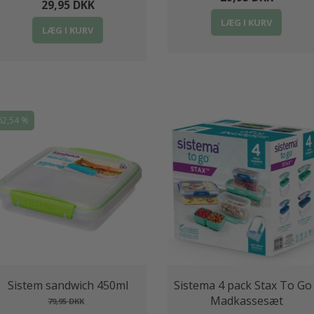
29,95 DKK
LÆG I KURV
LÆG I KURV
62,54 %
Sistem sandwich 450ml
Sistema 4 pack Stax To Go 
Madkassesæt
79,95 DKK