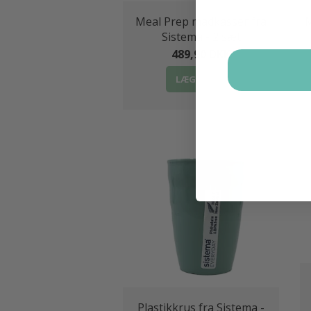
Meal Prep madkasser fra
M
Sistema - 2 sæt
489,90 DKK
LÆG I KURV
Plastikkrus fra Sistema -