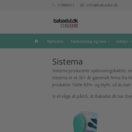
51880017
info@babadut.dk
Nyheder
Fødselsdag og fest
Udstyr
Sistema
Sistema producerer opbevaringsbøtter, mad
Sistema er et 30+ år gammelt firma fra Ne
produkter 100% BPA- og blyfri, så du kan 
Vi vil våge at påstå, at Babadut.dk har D