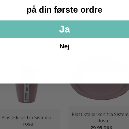
på din første ordre
eal Prep madkasser med 2
Meal Prep madkasser med
rum fra Sistema - 870 ml.
rum fra Sistema - 1.9 l.
219,95 DKK
269,95 DKK
Ja
LÆG I KURV
LÆG I KURV
Nej
Plastiktallerken fra Sistem
Plastikkrus fra Sistema -
- Rosa
rosa
29,95 DKK