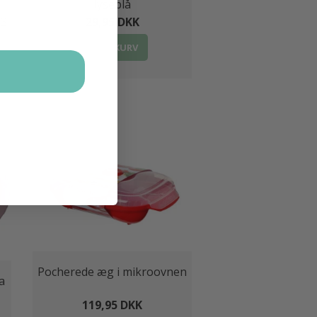
lyseblå
29,95 DKK
 3
LÆG I KURV
Pocherede æg i mikroovnen
a
119,95 DKK