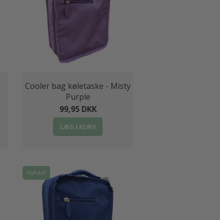
Cooler bag køletaske - Misty
Purple
99,95 DKK
LÆG I KURV
Nyhed!