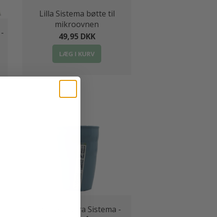
Lilla Sistema bøtte til
mikroovnen
 -
49,95 DKK
LÆG I KURV
Plastikkrus fra Sistema -