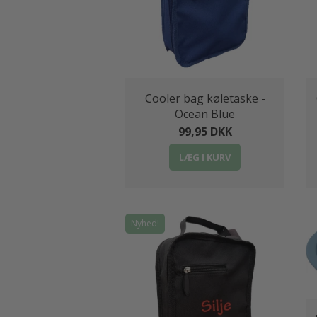
Cooler bag køletaske -
Ocean Blue
99,95 DKK
LÆG I KURV
Nyhed!