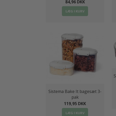
84,96 DKK
LÆG I KURV
S
Sistema Bake It bagesæt 3-
pak
119,95 DKK
LÆG I KURV