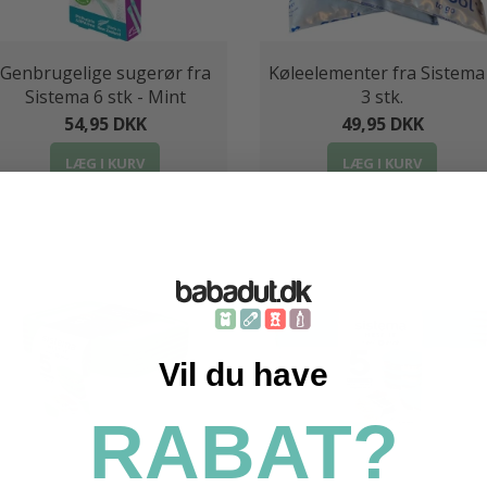
Genbrugelige sugerør fra
Køleelementer fra Sistema
Sistema 6 stk - Mint
3 stk.
54,95 DKK
49,95 DKK
LÆG I KURV
LÆG I KURV
Vil du have
RABAT?