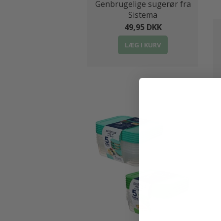
Genbrugelige sugerør fra
Sistema
49,95 DKK
LÆG I KURV