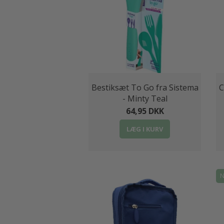
Bestiksæt To Go fra Sistema
C
- Minty Teal
64,95 DKK
LÆG I KURV
N