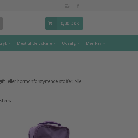
0,00 DKK
tryk
Mest til de voksne
Udsalg
Mærker
t- eller hormonforstyrrende stoffer. Alle
istema!