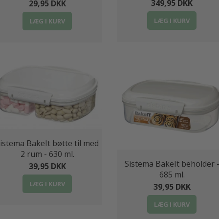
349,95 DKK
29,95 DKK
LÆG I KURV
LÆG I KURV
istema BakeIt bøtte til med
2 rum - 630 ml.
Sistema BakeIt beholder 
39,95 DKK
685 ml.
LÆG I KURV
39,95 DKK
LÆG I KURV