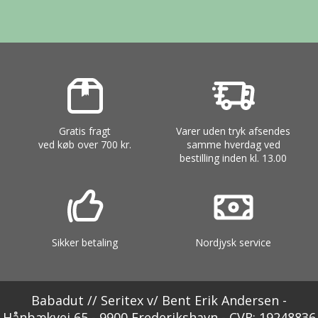
Gratis fragt
Varer uden tryk afsendes
ved køb over 700 kr.
samme hverdag ved
bestilling inden kl. 13.00
Sikker betaling
Nordjysk service
Babadut // Seritex v/ Bent Erik Andersen -
Hånbækvej 65 - 9900 Frederikshavn - CVR: 19248836