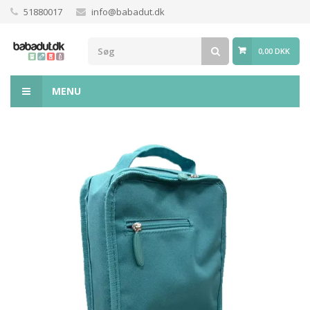
51880017
info@babadut.dk
0,00 DKK
MENU