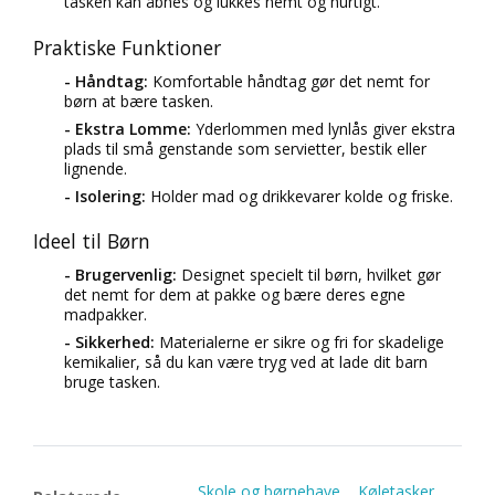
tasken kan åbnes og lukkes nemt og hurtigt.
Praktiske Funktioner
- Håndtag:
Komfortable håndtag gør det nemt for
børn at bære tasken.
- Ekstra Lomme:
Yderlommen med lynlås giver ekstra
plads til små genstande som servietter, bestik eller
lignende.
- Isolering:
Holder mad og drikkevarer kolde og friske.
Ideel til Børn
- Brugervenlig:
Designet specielt til børn, hvilket gør
det nemt for dem at pakke og bære deres egne
madpakker.
- Sikkerhed:
Materialerne er sikre og fri for skadelige
kemikalier, så du kan være tryg ved at lade dit barn
bruge tasken.
Skole og børnehave
Køletasker