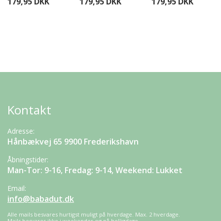
179,95 DKK
179,95 DKK
179,95 DKK
Kontakt
Adresse:
Hånbækvej 65 9900 Frederikshavn
Åbningstider:
Man-Tor: 9-16, Fredag: 9-14, Weekend: Lukket
Email:
info@babadut.dk
Alle mails besvares hurtigst muligt på hverdage. Max. 2 hverdage.
Mails besvares ikke i weekender og på helligdage.