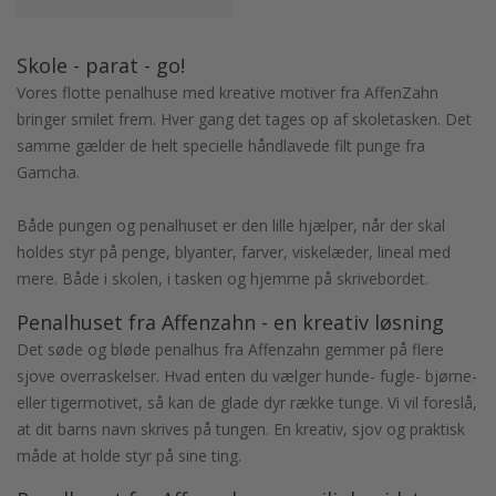
Skole - parat - go!
Vores flotte penalhuse med kreative motiver fra AffenZahn
bringer smilet frem. Hver gang det tages op af skoletasken. Det
samme gælder de helt specielle håndlavede filt punge fra
Gamcha.
Både pungen og penalhuset er den lille hjælper, når der skal
holdes styr på penge, blyanter, farver, viskelæder, lineal med
mere. Både i skolen, i tasken og hjemme på skrivebordet.
Penalhuset fra Affenzahn - en kreativ løsning
Det søde og bløde penalhus fra Affenzahn gemmer på flere
sjove overraskelser. Hvad enten du vælger hunde- fugle- bjørne-
eller tigermotivet, så kan de glade dyr række tunge. Vi vil foreslå,
at dit barns navn skrives på tungen. En kreativ, sjov og praktisk
måde at holde styr på sine ting.