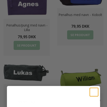
Penalhus med navn - Kobolt
Penalhus/pung med navn -
79,95 DKK
Lilla
SE PRODUKT
79,95 DKK
SE PRODUKT
Penalhus med navn -
Mørkegrå
Penalhus med navn - grøn
99,95 DKK