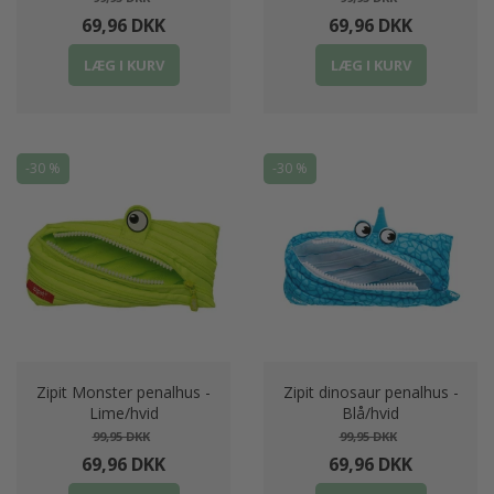
69,96 DKK
69,96 DKK
LÆG I KURV
LÆG I KURV
-30 %
-30 %
Zipit Monster penalhus -
Zipit dinosaur penalhus -
Lime/hvid
Blå/hvid
99,95 DKK
99,95 DKK
69,96 DKK
69,96 DKK