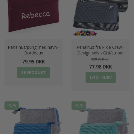
Penalhus/pung med navn -
Penalhus fra Pixie Crew -
Bordeaux
Design selv - Grå/striber
129,95 DKK
79,95 DKK
77,98 DKK
SE PRODUKT
LÆG I KURV
-40 %
-40 %