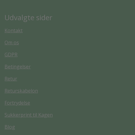
Udvalgte sider
Kontakt
Om os
GDPR
Betingelser
Retur
Returskabelon
Fortrydelse
Sukkerprint til Kagen
Blog