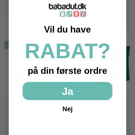
SE PRODUKT
79,95 DKK
SE PRODUKT
Vil du have
RABAT?
-30 %
på din første ordre
Ja
Penalhus/pung med navn -
Penalhus fra Affenzahn -
Grøn
Nej
Fugl
79,95 DKK
129,95 DKK
90,96 DKK
SE PRODUKT