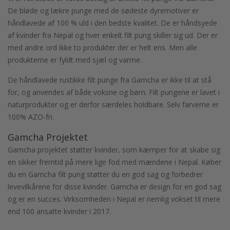
De bløde og lækre punge med de sødeste dyremotiver er
håndlavede af 100 % uld i den bedste kvalitet. De er håndsyede
af kvinder fra Nepal og hver enkelt filt pung skiller sig ud. Der er
med andre ord ikke to produkter der er helt ens. Men alle
produkterne er fyldt med sjæl og varme.
De håndlavede rustikke filt punge fra Gamcha er ikke til at stå
for, og anvendes af både voksne og børn. Filt pungene er lavet i
naturprodukter og er derfor særdeles holdbare. Selv farverne er
100% AZO-fri.
Gamcha Projektet
Gamcha projektet støtter kvinder, som kæmper for at skabe sig
en sikker fremtid på mere lige fod med mændene i Nepal. Køber
du en Gamcha filt pung støtter du en god sag og forbedrer
levevilkårene for disse kvinder. Gamcha er design for en god sag
og er en succes. Virksomheden i Nepal er nemlig vokset til mere
end 100 ansatte kvinder i 2017.