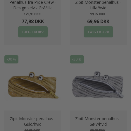
Penalhus fra Pixie Crew -
Zipit Monster penalhus -
Design selv - Grå/lilla
Lilla/hvid
129,95 DKK
99,95 DKK
77,98 DKK
69,96 DKK
LÆG I KURV
LÆG I KURV
-30 %
-30 %
Zipit Monster penalhus -
Zipit Monster penalhus -
Guld/hvid
Sølv/hvid
99,95 DKK
99,95 DKK