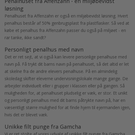
Penalhuset fra Affenzahn - en miljøbevidst
løsning
Penalhuset fra Affenzahn er også en miljøbevidst løsning. Hvert
penalhus består af 50% genbrugsplast fra plastflasker. Så ved at
købe et penalhus fra Affenzahn passer du også på miljøet - en
rar tanke, ikke sandt?
Personligt penalhus med navn
Det er ret sejt, at vi også kan levere personlige penalhuse med
navn på. Få trykt dit barns navn på penalhuset, så det altid er let
at skelne fra de andre elevers penalhuse. På en almindelig
skoledag skifter eleverne undervisningslokale mange gange. De
arbejder individuelt eller i grupper i klassen eller på gangen. Så
muligheden for, at penalhuset pludselig er væk, er stor. Et unikt
og personligt penalhus med dit barns påtrykte navn på, har en
væsentligt større mulighed for at finde hjem til ejermanden igen,
hvis det er blevet væk.
Unikke filt punge fra Gamcha
Vi er ret stolte af vores udvalg af unikke filt punge fra Gamcha.