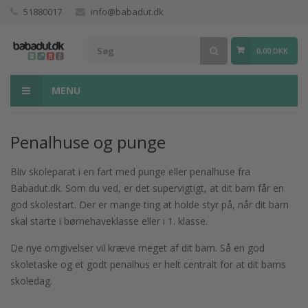
51880017
info@babadut.dk
0,00 DKK
MENU
Penalhuse og punge
Bliv skoleparat i en fart med punge eller penalhuse fra
Babadut.dk. Som du ved, er det supervigtigt, at dit barn får en
god skolestart. Der er mange ting at holde styr på, når dit barn
skal starte i børnehaveklasse eller i 1. klasse.
De nye omgivelser vil kræve meget af dit barn. Så en god
skoletaske og et godt penalhus er helt centralt for at dit barns
skoledag.