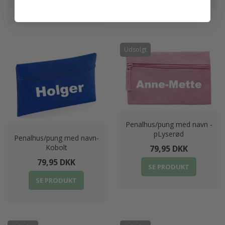
LÆG I KURV
Udsolgt
Penalhus/pung med navn -
pLyserød
Penalhus/pung med navn-
Kobolt
79,95 DKK
79,95 DKK
SE PRODUKT
SE PRODUKT