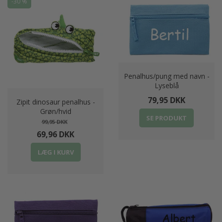
-30 %
Penalhus/pung med navn -
Lyseblå
79,95 DKK
Zipit dinosaur penalhus -
Grøn/hvid
SE PRODUKT
99,95 DKK
69,96 DKK
LÆG I KURV