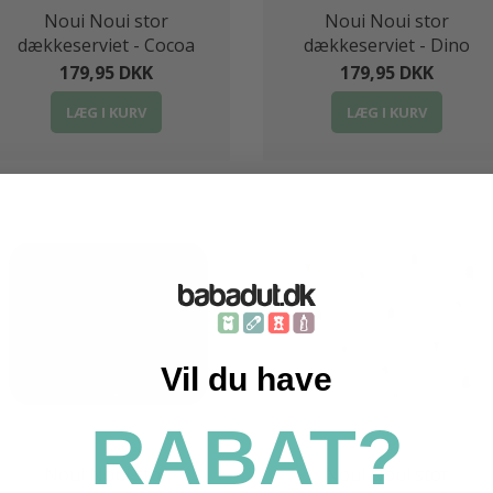
Noui Noui stor
Noui Noui stor
dækkeserviet - Cocoa
dækkeserviet - Dino
179,95 DKK
179,95 DKK
LÆG I KURV
LÆG I KURV
Vil du have
RABAT?
Noui Noui stor
Noui Noui stor