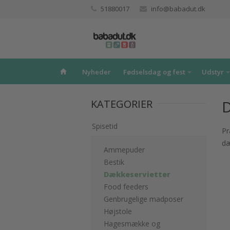
51880017
info@babadut.dk
Nyheder
Fødselsdag og fest
Udstyr
KATEGORIER
D
Spisetid
Pr
dæ
Ammepuder
Bestik
Dækkeservietter
Food feeders
Genbrugelige madposer
Højstole
Hagesmække og