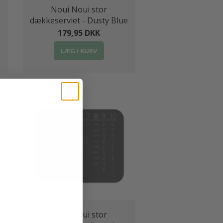
Noui Noui stor
dækkeserviet - Dusty Blue
179,95 DKK
LÆG I KURV
Noui Noui stor