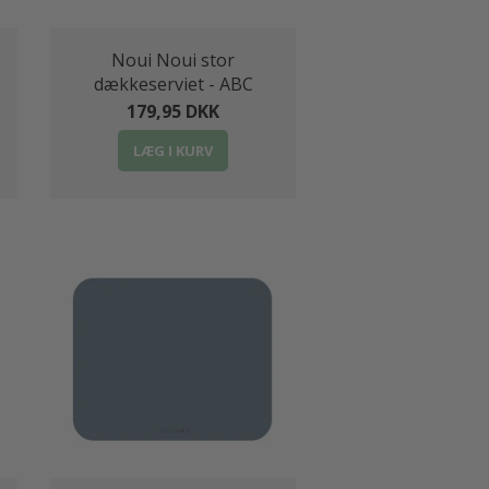
Noui Noui stor
dækkeserviet - ABC
179,95 DKK
LÆG I KURV