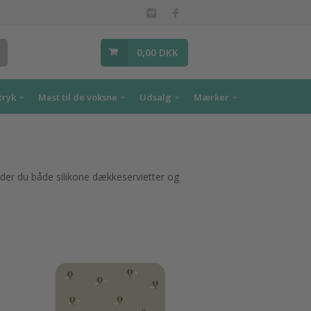
0,00 DKK
tryk
Mest til de voksne
Udsalg
Mærker
inder du både silikone dækkeservietter og