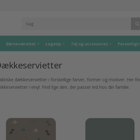
Børneværelset
Legetøj
Tøj og accessories
Personligt 
ækkeservietter
aktiske dækkeservietter i forskellige farver, former og motiver. Her f
kkeservietter i vinyl. Find lige den, der passer ind hos din familie.