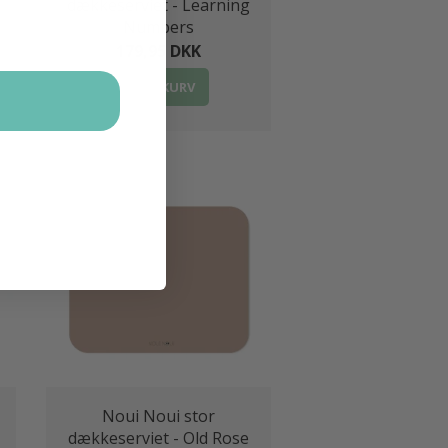
dækkeserviet - Learning
Numbers
179,95 DKK
LÆG I KURV
Noui Noui stor
dækkeserviet - Old Rose