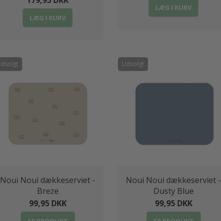
179,95 DKK
LÆG I KURV
LÆG I KURV
dsolgt
Udsolgt
Noui Noui dækkeserviet -
Noui Noui dækkeserviet -
Breze
Dusty Blue
99,95 DKK
99,95 DKK