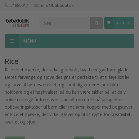
51880017
info@babadut.dk
0,00 DKK
MENU
Rice
Rice er et mærke, der virkelig forstår, hvad der gør børn glade.
Deres farverige og sjove designs er perfekte til at tilføje lidt liv
og farve til børneværelset, og samtidig er deres produkter
holdbare og af høj kvalitet, så du kan være sikker på, at de vil
holde i mange år fremover. Uanset om du er på udkig efter
opbevaringskasser til børn eller melamin kopper med bogstaver,
er Rice et mærke, der virkelig lever op til sit rygte for kreativitet,
kvalitet og sjov.