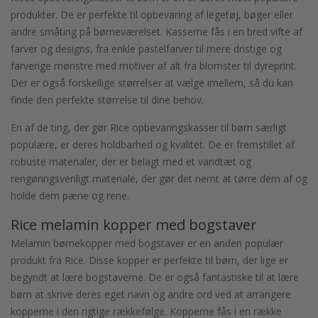
produkter. De er perfekte til opbevaring af legetøj, bøger eller
andre småting på børneværelset. Kasserne fås i en bred vifte af
farver og designs, fra enkle pastelfarver til mere dristige og
farverige mønstre med motiver af alt fra blomster til dyreprint.
Der er også forskellige størrelser at vælge imellem, så du kan
finde den perfekte størrelse til dine behov.
En af de ting, der gør Rice opbevaringskasser til børn særligt
populære, er deres holdbarhed og kvalitet. De er fremstillet af
robuste materialer, der er belagt med et vandtæt og
rengøringsvenligt materiale, der gør det nemt at tørre dem af og
holde dem pæne og rene.
Rice melamin kopper med bogstaver
Melamin børnekopper med bogstaver er en anden populær
produkt fra Rice. Disse kopper er perfekte til børn, der lige er
begyndt at lære bogstaverne. De er også fantastiske til at lære
børn at skrive deres eget navn og andre ord ved at arrangere
kopperne i den rigtige rækkefølge. Kopperne fås i en række