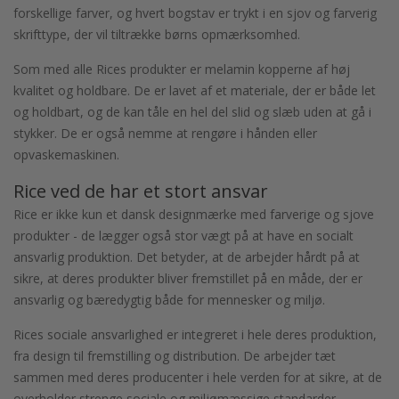
forskellige farver, og hvert bogstav er trykt i en sjov og farverig
skrifttype, der vil tiltrække børns opmærksomhed.
Som med alle Rices produkter er melamin kopperne af høj
kvalitet og holdbare. De er lavet af et materiale, der er både let
og holdbart, og de kan tåle en hel del slid og slæb uden at gå i
stykker. De er også nemme at rengøre i hånden eller
opvaskemaskinen.
Rice ved de har et stort ansvar
Rice er ikke kun et dansk designmærke med farverige og sjove
produkter - de lægger også stor vægt på at have en socialt
ansvarlig produktion. Det betyder, at de arbejder hårdt på at
sikre, at deres produkter bliver fremstillet på en måde, der er
ansvarlig og bæredygtig både for mennesker og miljø.
Rices sociale ansvarlighed er integreret i hele deres produktion,
fra design til fremstilling og distribution. De arbejder tæt
sammen med deres producenter i hele verden for at sikre, at de
overholder strenge sociale og miljømæssige standarder,