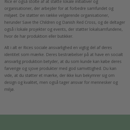
Rice er også stolte af at støtte lokale initiativer og
organisationer, der arbejder for at forbedre samfundet og
miljøet. De støtter en række velgørende organisationer,
herunder Save the Children og Danish Red Cross, og de deltager
også i lokale projekter og events, der støtter lokalsamfundene,
hvor de har produktion eller butikker.
Alt i alt er Rices sociale ansvarlighed en vigtig del af deres
identitet som mærke. Deres bestræbelser på at have en socialt
ansvarlig produktion betyder, at du som kunde kan købe deres
farverige og sjove produkter med god samvittighed. Du kan
vide, at du støtter et mærke, der ikke kun bekymrer sig om
design og kvalitet, men også tager ansvar for mennesker og
miljø.