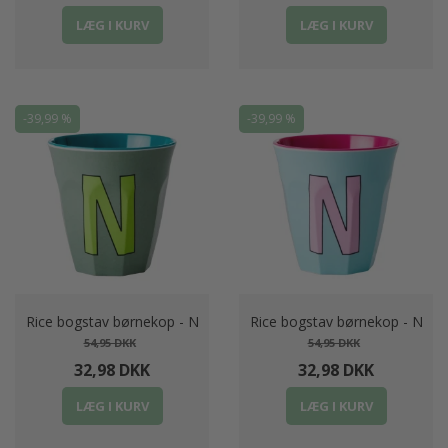
LÆG I KURV
LÆG I KURV
-39,99 %
-39,99 %
Rice bogstav børnekop - N
Rice bogstav børnekop - N
54,95 DKK
54,95 DKK
32,98 DKK
32,98 DKK
LÆG I KURV
LÆG I KURV