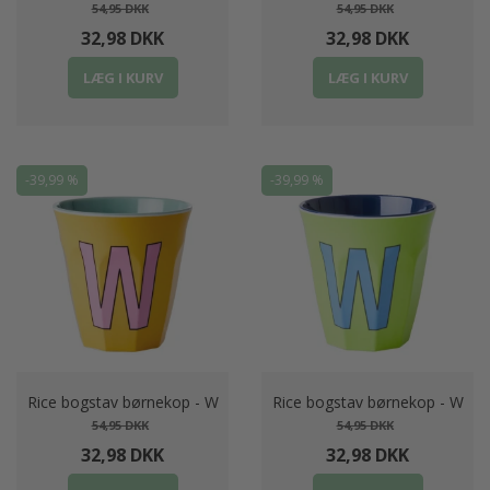
54,95 DKK
54,95 DKK
32,98 DKK
32,98 DKK
LÆG I KURV
LÆG I KURV
-39,99 %
-39,99 %
Rice bogstav børnekop - W
Rice bogstav børnekop - W
54,95 DKK
54,95 DKK
32,98 DKK
32,98 DKK