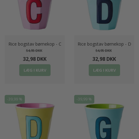
Rice bogstav børnekop - C
Rice bogstav børnekop - D
54,95 DKK
54,95 DKK
32,98 DKK
32,98 DKK
LÆG I KURV
LÆG I KURV
-39,99 %
-39,99 %