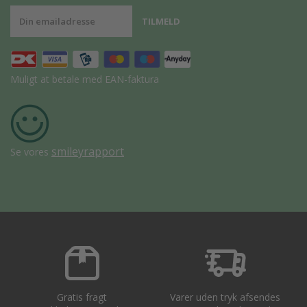
Muligt at betale med EAN-faktura
smileyrapport
Se vores
Gratis fragt
Varer uden tryk afsendes