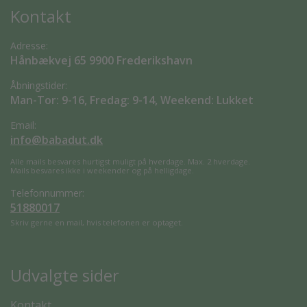
Kontakt
Adresse:
Hånbækvej 65 9900 Frederikshavn
Åbningstider:
Man-Tor: 9-16, Fredag: 9-14, Weekend: Lukket
Email:
info@babadut.dk
Alle mails besvares hurtigst muligt på hverdage. Max. 2 hverdage.
Mails besvares ikke i weekender og på helligdage.
Telefonnummer:
51880017
Skriv gerne en mail, hvis telefonen er optaget.
Udvalgte sider
Kontakt