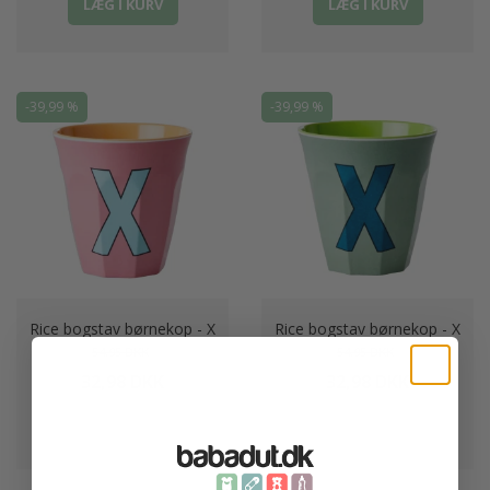
LÆG I KURV
LÆG I KURV
-39,99 %
-39,99 %
Rice bogstav børnekop - X
Rice bogstav børnekop - X
54,95 DKK
54,95 DKK
32,98 DKK
32,98 DKK
LÆG I KURV
LÆG I KURV