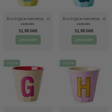
Rice bogstav børnekop - D
Rice bogstav børnekop - G
54,95 DKK
54,95 DKK
32,98 DKK
32,98 DKK
LÆG I KURV
LÆG I KURV
-39,99 %
-39,99 %