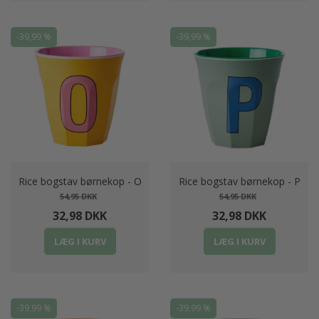
-39,99 %
-39,99 %
Rice bogstav børnekop - O
Rice bogstav børnekop - P
54,95 DKK
54,95 DKK
32,98 DKK
32,98 DKK
LÆG I KURV
LÆG I KURV
-39,99 %
-39,99 %