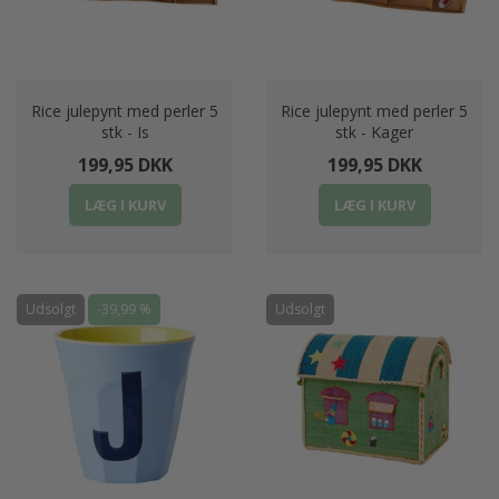
Rice julepynt med perler 5
Rice julepynt med perler 5
stk - Is
stk - Kager
199,95 DKK
199,95 DKK
LÆG I KURV
LÆG I KURV
Udsolgt
-39,99 %
Udsolgt