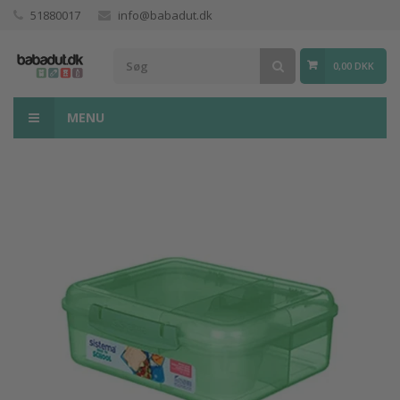
51880017
info@babadut.dk
0,00 DKK
MENU