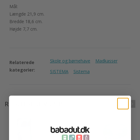
Mål:
Længde 21,9 cm.
Bredde 18,6 cm.
Højde 7,7 cm.
Skole og børnehave
Madkasser
Relaterede
kategorier:
SISTEMA
Sistema
RELATEREDE VARER