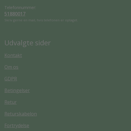
Telefonnummer:
51880017
Skriv gerne en mail, hvis telefonen er optaget.
Udvalgte sider
Kontakt
Om os
GDPR
Betingelser
Retur
Returskabelon
Fortrydelse