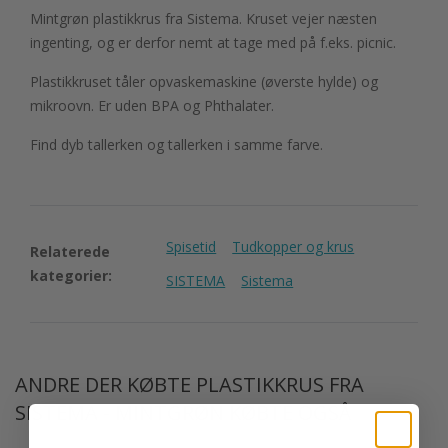
Mintgrøn plastikkrus fra Sistema. Kruset vejer næsten
ingenting, og er derfor nemt at tage med på f.eks. picnic.
Plastikkruset tåler opvaskemaskine (øverste hylde) og
mikroovn. Er uden BPA og Phthalater.
Find dyb tallerken og tallerken i samme farve.
Spisetid
Tudkopper og krus
Relaterede
kategorier:
SISTEMA
Sistema
ANDRE DER KØBTE PLASTIKKRUS FRA
SISTEMA - MINTGRØN KØBTE OGSÅ