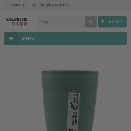
51880017
info@babadut.dk
0,00 DKK
MENU