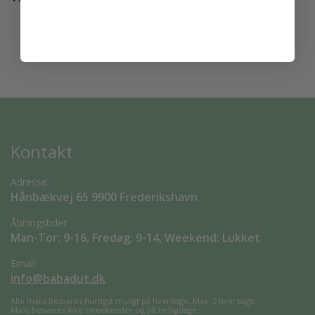
Kontakt
Adresse:
Hånbækvej 65 9900 Frederikshavn
Åbningstider:
Man-Tor: 9-16, Fredag: 9-14, Weekend: Lukket
Email:
info@babadut.dk
Alle mails besvares hurtigst muligt på hverdage. Max. 2 hverdage.
Mails besvares ikke i weekender og på helligdage.