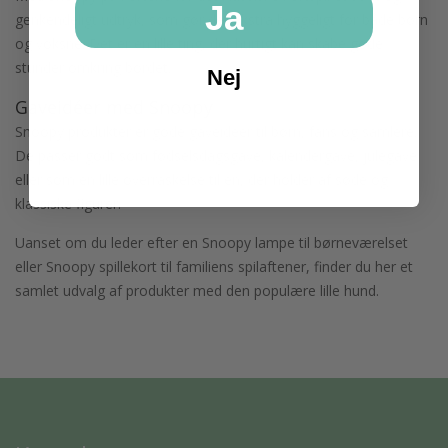
Ja
genkendeligt udtryk, som gør det ekstra hyggeligt for både børn
og voksne. Det er en lille ting, der hurtigt kan skabe gode
stunder omkring bordet.
Nej
Gaveidéer med Snoopy
Snoopy produkter er gode gaveidéer til børn, fans og samlere.
De passer godt som fødselsdagsgave, kalendergave, julegave
eller som en lille overraskelse til én, der holder af søde og
klassiske figurer.
Uanset om du leder efter en Snoopy lampe til børneværelset
eller Snoopy spillekort til familiens spilaftener, finder du her et
samlet udvalg af produkter med den populære lille hund.