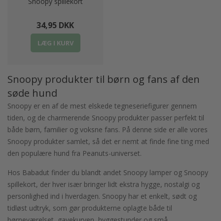
Snoopy spillekort
34,95 DKK
LÆG I KURV
Snoopy produkter til børn og fans af den
søde hund
Snoopy er en af de mest elskede tegneseriefigurer gennem
tiden, og de charmerende Snoopy produkter passer perfekt til
både børn, familier og voksne fans. På denne side er alle vores
Snoopy produkter samlet, så det er nemt at finde fine ting med
den populære hund fra Peanuts-universet.
Hos Babadut finder du blandt andet Snoopy lamper og Snoopy
spillekort, der hver især bringer lidt ekstra hygge, nostalgi og
personlighed ind i hverdagen. Snoopy har et enkelt, sødt og
tidløst udtryk, som gør produkterne oplagte både til
børneværelset, gavekurven, hyggestunder og små