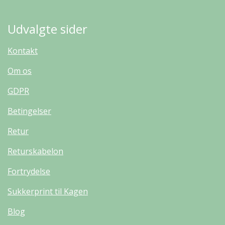
Udvalgte sider
Kontakt
Om os
GDPR
Betingelser
Retur
Returskabelon
Fortrydelse
Sukkerprint til Kagen
Blog