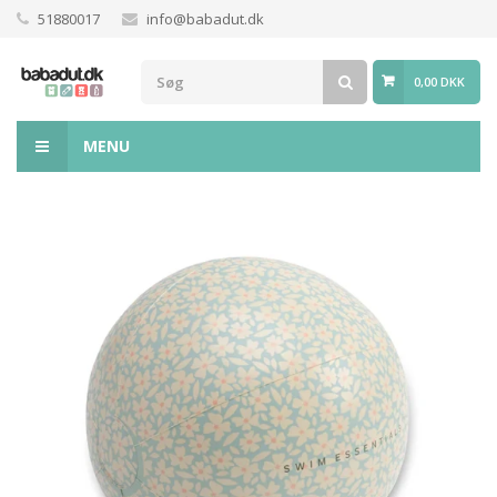
51880017
info@babadut.dk
0,00 DKK
MENU