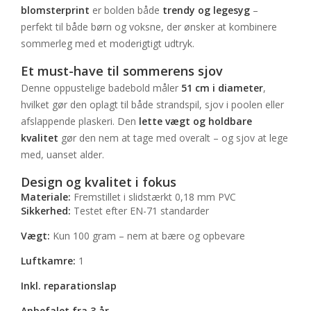
blomsterprint
er bolden både
trendy og legesyg
–
perfekt til både børn og voksne, der ønsker at kombinere
sommerleg med et moderigtigt udtryk.
Et must-have til sommerens sjov
Denne oppustelige badebold måler
51 cm i diameter
,
hvilket gør den oplagt til både strandspil, sjov i poolen eller
afslappende plaskeri. Den
lette vægt og holdbare
kvalitet
gør den nem at tage med overalt – og sjov at lege
med, uanset alder.
Design og kvalitet i fokus
Materiale:
Fremstillet i slidstærkt 0,18 mm PVC
Sikkerhed:
Testet efter EN-71 standarder
Vægt:
Kun 100 gram – nem at bære og opbevare
Luftkamre:
1
Inkl. reparationslap
Anbefalet fra 3 år