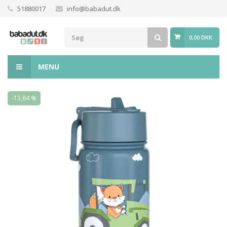
51880017
info@babadut.dk
0,00 DKK
MENU
-13,64 %