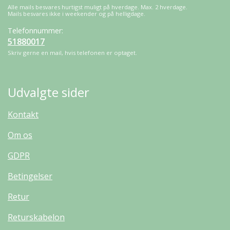
Alle mails besvares hurtigst muligt på hverdage. Max. 2 hverdage.
Mails besvares ikke i weekender og på helligdage.
Telefonnummer:
51880017
Skriv gerne en mail, hvis telefonen er optaget.
Udvalgte sider
Kontakt
Om os
GDPR
Betingelser
Retur
Returskabelon