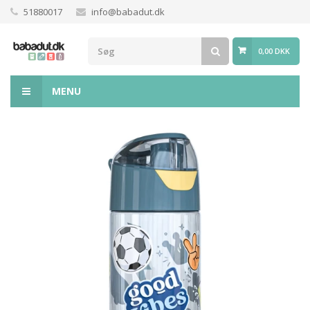
51880017
info@babadut.dk
0,00 DKK
MENU