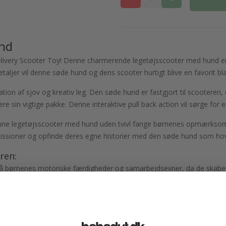
und
ivery Scooter Toy! Denne charmerende legetøjsscooter med hund er kla
detaljer vil denne søde hund og dens scooter hurtigt blive en favorit b
ion af sjov og kreativ leg. Den søde hund er fastgjort til scooteren
levere sin vigtige pakke. Denne interaktive pull back action vil sørge 
 denne legetøjsscooter med hund uden tvivl fange børnenes opmærkso
ngsmissioner og opfinde deres egne historier med den søde hund som h
ren:
 børnenes motoriske færdigheder og samarbejdsevner, da de skaber
ene eller med venner og søskende.
bde 6 cm.