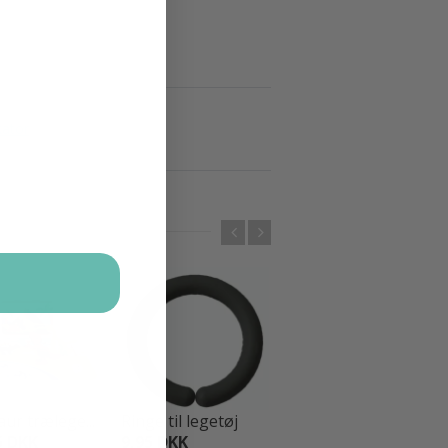
ator
ur trælege...
Ringe til legetøj
Sølv Ringe til l...
5 DKK
9,95 DKK
9,95 DKK