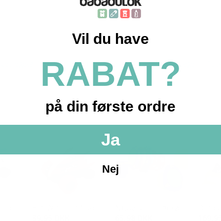
Vil du have
RABAT?
det legetøj
Legetøjsbiler mm.
Gaver til børnefødselsdagen
Puck
på din første ordre
Ja
UDSALG
Nej
Ro...
Big Wheel Off Ro...
Nuby badelegetøj...
Dinosa
39,95 DKK
65,98 DKK
169,9