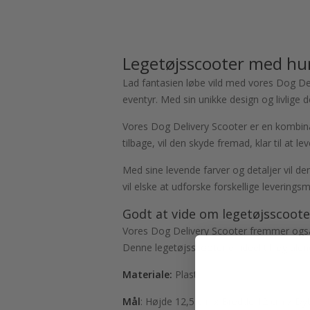
Legetøjsscooter med h
Lad fantasien løbe vild med vores Dog Del
eventyr. Med sin unikke design og livlige 
Vores Dog Delivery Scooter er en kombinat
tilbage, vil den skyde fremad, klar til at 
Med sine levende farver og detaljer vil
vil elske at udforske forskellige leveri
Godt at vide om legetøjsscoote
Vores Dog Delivery Scooter fremmer også
Denne legetøjsscooter er ideel til leg al
Materiale:
Plast
Mål
: Højde 12,5 cm x Bredde 12 cm x Dy