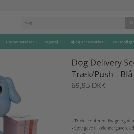
Børneværelset
Legetøj
Tøj og accessories
Personligt 
Dog Delivery Sc
Træk/Push - Blå
69,95 DKK
- Træk scooteren tilbage og den 
- Sjov gave til kalendergaven, ad