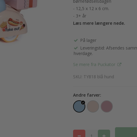
børnefødselsdagen
- 12,5 x 12 x 6 cm.
- 3+ år
Læs mere længere nede.
På lager
Leveringstid: Afsendes samme
hverdage.
Se mere fra Puckator
SKU: TY818 blå hund
Andre farver: