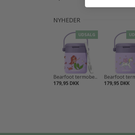
NYHEDER
UDSALG
UD
Bearfoot termobe...
Bearfoot term
179,95 DKK
179,95 DKK