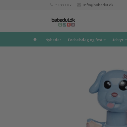
51880017
info@babadut.dk
Nyheder
Fødselsdag og fest
Udstyr