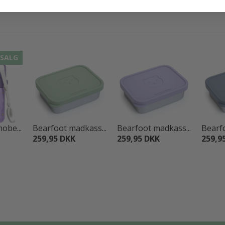
SALG
obe...
Bearfoot madkass...
Bearfoot madkass...
Bearfo
259,95 DKK
259,95 DKK
259,9