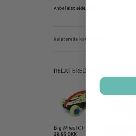
Anbefalet alder
: 3+ år.
Relaterede kategorier:
Legetøj
Blan
RELATEREDE VARER
Big Wheel Off Ro...
Big Wheel Off 
39,95 DKK
39,95 DKK