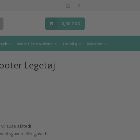
0,00 DKK
tryk
Mest til de voksne
Udsalg
Mærker
ooter Legetøj
vil suse afsted!
ventsgaven eller gave til