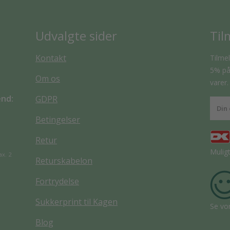
Udvalgte sider
Til
Kontakt
Tilmel
5% på 
Om os
varer.
end:
GDPR
Betingelser
Retur
Mulig
ax. 2
Returskabelon
Fortrydelse
Sukkerprint til Kagen
Se vo
Blog