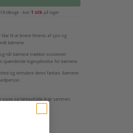
1 stk
Få tilbage - kun
på lager
r til at levere timevis af sjov og
landt børnene.
, og når børnene trækker scooteren
for en spændende legeoplevelse for børnene.
mhed og stimulere deres fantasi. Børnene
ovedperson.
 sjove og fantasifulde lege sammen.