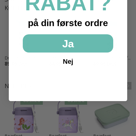
RABAT?
KØBTE OGSÅ
på din første ordre
Ja
Drikkedunk med f...
Enhjørning drikk...
Drikkedunk med f...
Nej
89,95 DKK
84,95 DKK
89,95 DKK
NYHEDER
UDSALG
UDSALG
Bearfoot
Bearfoot
Bearfoot