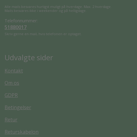
Alle mails besvares hurtigst muligt på hverdage. Max. 2 hverdage.
Mails besvares ikke i weekender og på helligdage.
Telefonnummer:
51880017
Skriv gerne en mail, hvis telefonen er optaget.
Udvalgte sider
Kontakt
Om os
GDPR
Betingelser
Retur
Returskabelon