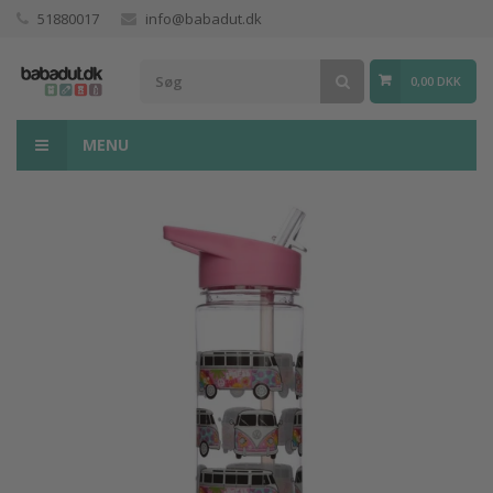
51880017
info@babadut.dk
0,00 DKK
MENU