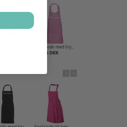
a BakeIt b...
Forklæde med try...
Forklæde med try...
 DKK
149,95 DKK
149,95 DKK
de med try...
Forklæde til bør...
Forklæde med try...