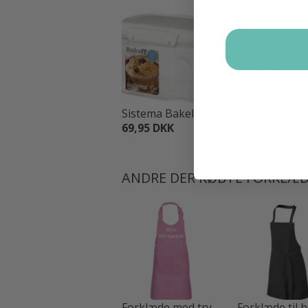
Sistema BakeIt b...
Sistema BakeIt
69,95 DKK
39,95 DKK
ANDRE DER KØBTE FORKLÆDE
Forklæde med try...
Forklæde til bø