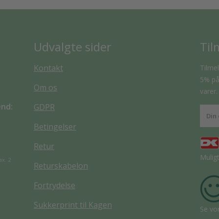
Udvalgte sider
Til
Kontakt
Tilmel
5% på 
Om os
varer.
end:
GDPR
Betingelser
Retur
Mulig
ax. 2
Returskabelon
Fortrydelse
Sukkerprint til Kagen
Se vo