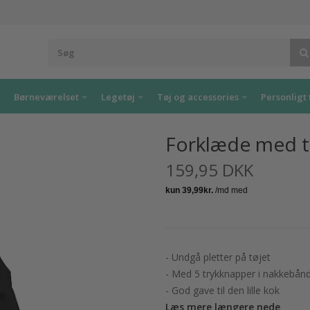
Børneværelset
Legetøj
Tøj og accessories
Personligt 
Forklæde med try
159,95 DKK
- Undgå pletter på tøjet
- Med 5 trykknapper i nakkebån
- God gave til den lille kok
Læs mere længere nede