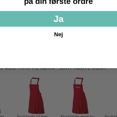
på din første ordre
Ja
Nej
 b...
Sistema BakeIt b...
Sistema BakeIt b...
Sistem
69,95 DKK
89,95 DKK
39,95
 MED TRYK TIL BØRN - SORT KØBTE OGSÅ
r...
Forklæde til bør...
Forklæde med try...
Forklæ