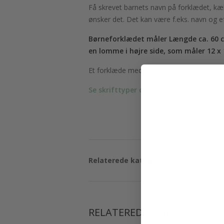
Få skrevet barnets navn på forklædet, kæle
ønsker det. Det kan være f.eks. navn og e
Børneforklædet måler Længde ca. 60 cm 
en lomme i højre side, som måler 12 x
Et forklæde med navn kan være den perfekte
Se skrifttyper og farver her.
Relaterede kategorier:
Tøj og access
RELATEREDE VARER