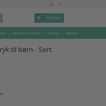
0,00 DKK
tryk
Mest til de voksne
Udsalg
Mærker
k til børn - Sort
det