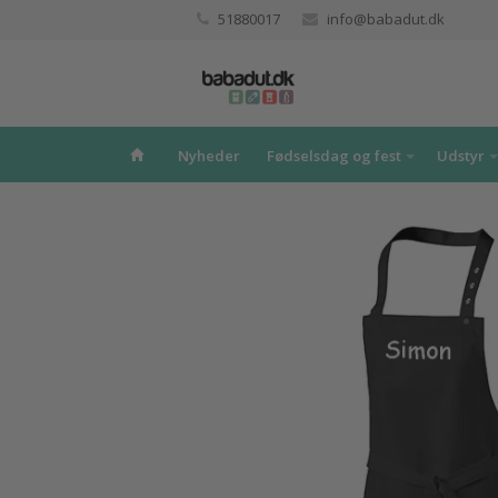
51880017
info@babadut.dk
Nyheder
Fødselsdag og fest
Udstyr