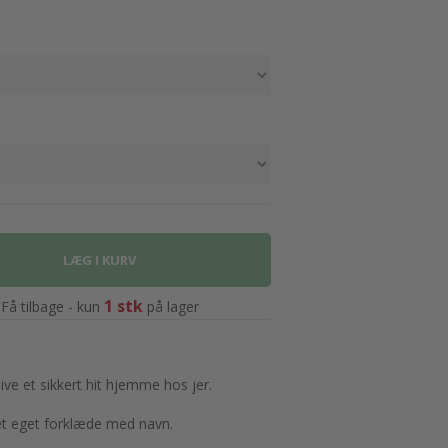
1 stk
Få tilbage - kun
på lager
live et sikkert hit hjemme hos jer.
 set eget forklæde med navn.