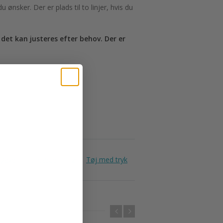
nsker. Der er plads til to linjer, hvis du
det kan justeres efter behov. Der er
sgaver
Forklæder
Tøj
Tøj med tryk