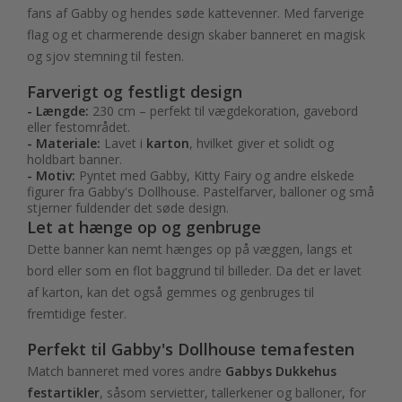
fans af Gabby og hendes søde kattevenner. Med farverige
flag og et charmerende design skaber banneret en magisk
og sjov stemning til festen.
Farverigt og festligt design
- Længde:
230 cm – perfekt til vægdekoration, gavebord
eller festområdet.
- Materiale:
Lavet i
karton
, hvilket giver et solidt og
holdbart banner.
- Motiv:
Pyntet med Gabby, Kitty Fairy og andre elskede
figurer fra Gabby's Dollhouse. Pastelfarver, balloner og små
stjerner fuldender det søde design.
Let at hænge op og genbruge
Dette banner kan nemt hænges op på væggen, langs et
bord eller som en flot baggrund til billeder. Da det er lavet
af karton, kan det også gemmes og genbruges til
fremtidige fester.
Perfekt til Gabby's Dollhouse temafesten
Match banneret med vores andre
Gabbys Dukkehus
festartikler
, såsom servietter, tallerkener og balloner, for