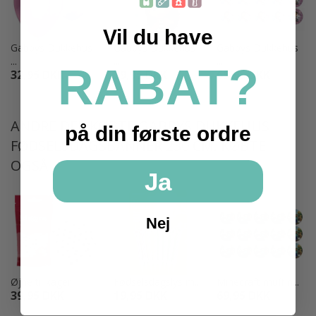
Vil du have
Gabbys Dukkehus
Gabbys Dukkehus
Gabbys Dukkehus
...
...
...
RABAT?
32,95 DKK
29,95 DKK
69,95 DKK
ANDRE DER KØBTE GABBYS DUKKEHUS
på din første ordre
FØDSELSDAGSBANNER 230 CM. KØBTE
OGSÅ
Ja
Nej
Øjne til kager
Fødselsdagslys m...
Minecraft muffin...
39,95 DKK
19,95 DKK
69,95 DKK