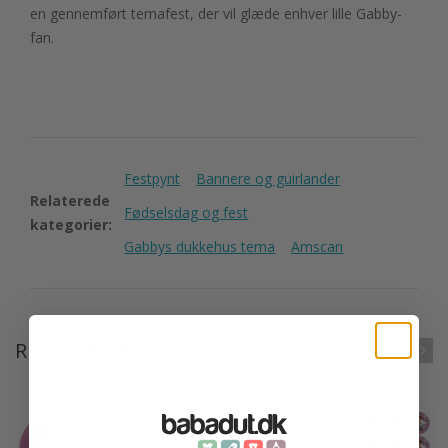
en gennemført temafest, der vil glæde enhver lille Gabby-
fan.
Festpynt
Bannere og guirlander
Relaterede
Fødselsdag og fest
kategorier:
Gabbys dukkehus tema
Amscan
RELATEREDE VARER