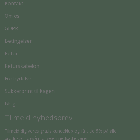
Kontakt
Om os
GDPR
Betingelser
Retur
Returskabelon
Fortrydelse
Sukkerprint til Kagen
Blog
Tilmeld nyhedsbrev
Tilmeld dig vores gratis kundeklub og få altid 5% på alle
produkter, også i forvejen nedsatte varer.