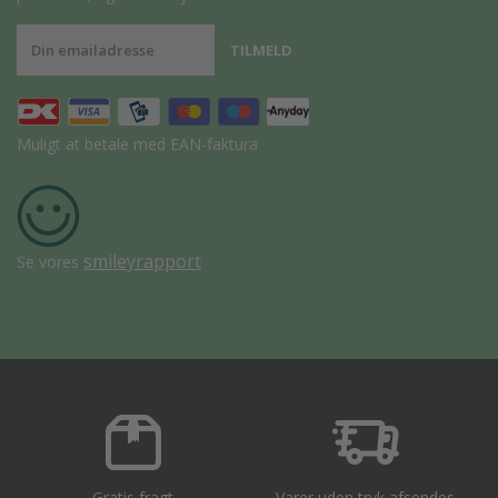
Muligt at betale med EAN-faktura
smileyrapport
Se vores
Gratis fragt
Varer uden tryk afsendes