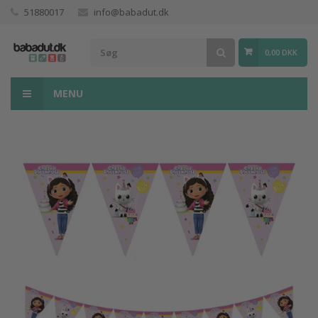
51880017
info@babadut.dk
0,00 DKK
MENU