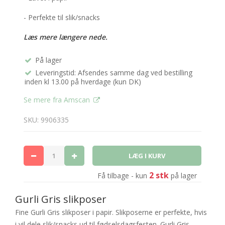
- Perfekte til slik/snacks
Læs mere længere nede.
På lager
Leveringstid: Afsendes samme dag ved bestilling
inden kl 13.00 på hverdage (kun DK)
Se mere fra Amscan
SKU: 9906335
2 stk
Få tilbage - kun
på lager
Gurli Gris slikposer
Fine Gurli Gris slikposer i papir. Slikposerne er perfekte, hvis
i vil dele slik/snacks ud til fødselsdagsfesten. Gurli Gris