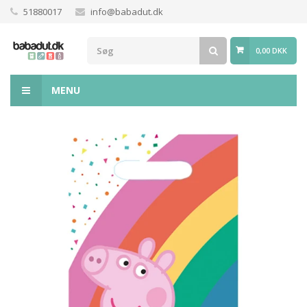
51880017
info@babadut.dk
0,00 DKK
MENU