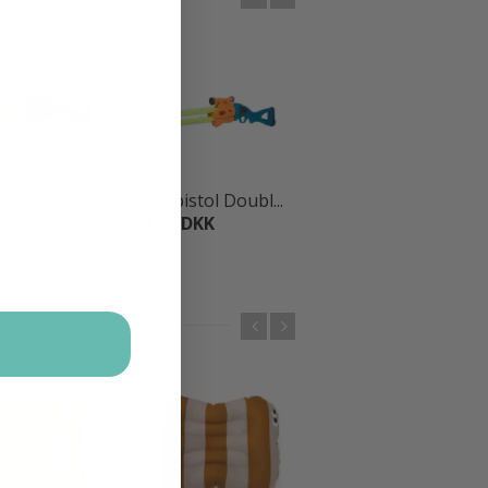
stol Doubl...
Vandpistol Doubl...
Donut
 DKK
69,95 DKK
sæbebobler...
12,95 DKK