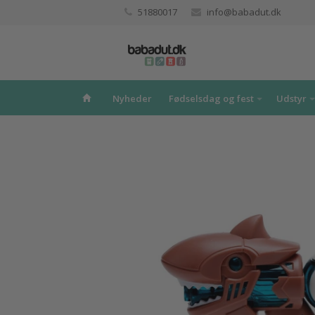
51880017
info@babadut.dk
Nyheder
Fødselsdag og fest
Udstyr