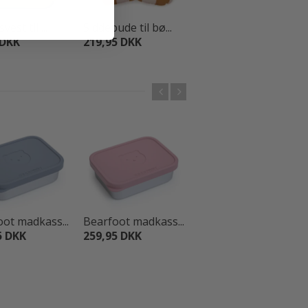
vest til ...
Siddepude til bø...
Traktor sæbebobl...
 DKK
219,95 DKK
12,95 DKK
ot madkass...
Bearfoot madkass...
Bearfoot madkass...
5 DKK
259,95 DKK
259,95 DKK