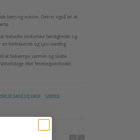
de børn og voksne. Den er også let at
kamp.
il at forbedre motoriske færdigheder og
r en forfriskende og sjov vandleg.
er til at bekæmpe varmen og skabe
fødselsdage eller feriebegivenheder.
tøj til sand og vand
Udeleg