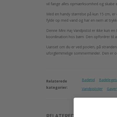
vil fange alles opmærksomhed og skabe e
Med en handy størrelse på kun 15 cm, er 
fylde op med vand og har en nem at trykk
Denne Mini Haj Vandpistol er ikke kun en 
koordination hos børn. Den opfordrer til a
Uanset om du er ved poolen, på stranden e
uforglemmelige sommerminder. Den er også i
Badetid
Badeleget
Relaterede
kategorier:
Vandpistoler
Gaver
RELATEREDE VARER