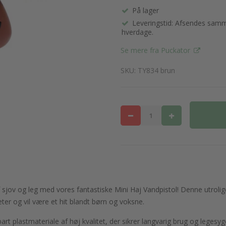
På lager
Leveringstid: Afsendes samme
hverdage.
Se mere fra Puckator
SKU: TY834 brun
ov og leg med vores fantastiske Mini Haj Vandpistol! Denne utrolige va
eter og vil være et hit blandt børn og voksne.
bart plastmateriale af høj kvalitet, der sikrer langvarig brug og leges