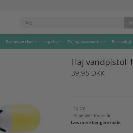
Børneværelset
Legetøj
Tøj og accessories
Personligt 
Haj vandpistol 
39,95 DKK
- 15 cm.
- Anbefales fra 3+ år
Læs mere længere nede.