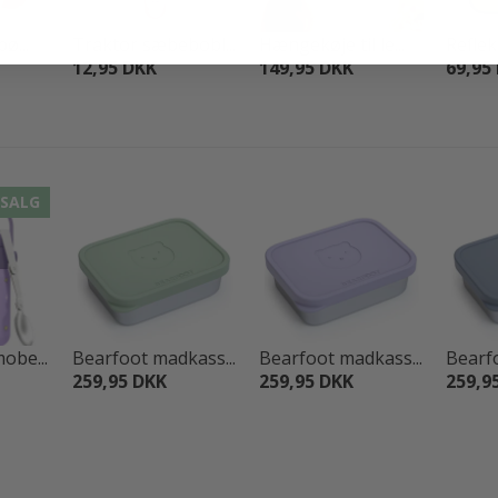
ø...
Traktor sæbebobl...
Hængekøje til le...
Refleks
12,95 DKK
149,95 DKK
69,95
SALG
obe...
Bearfoot madkass...
Bearfoot madkass...
Bearfo
259,95 DKK
259,95 DKK
259,9