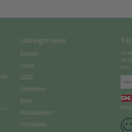
Udvalgte sider
Til
Kontakt
Tilmel
5% på 
Om os
varer.
end:
GDPR
Betingelser
Retur
Mulig
ax. 2
Returskabelon
Fortrydelse