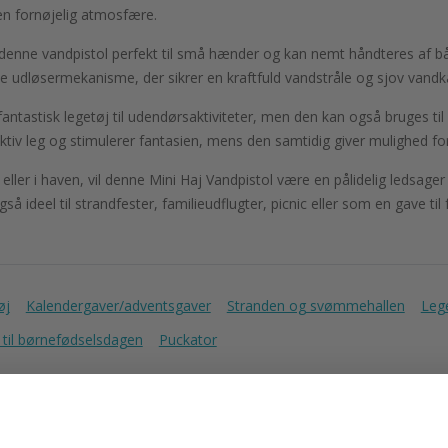
n fornøjelig atmosfære.
denne vandpistol perfekt til små hænder og kan nemt håndteres af bå
e udløsermekanisme, der sikrer en kraftfuld vandstråle og sjov vand
fantastisk legetøj til udendørsaktiviteter, men den kan også bruges t
ktiv leg og stimulerer fantasien, mens den samtidig giver mulighed fo
ller i haven, vil denne Mini Haj Vandpistol være en pålidelig ledsag
deel til strandfester, familieudflugter, picnic eller som en gave til 
øj
Kalendergaver/adventsgaver
Stranden og svømmehallen
Lege
 til børnefødselsdagen
Puckator