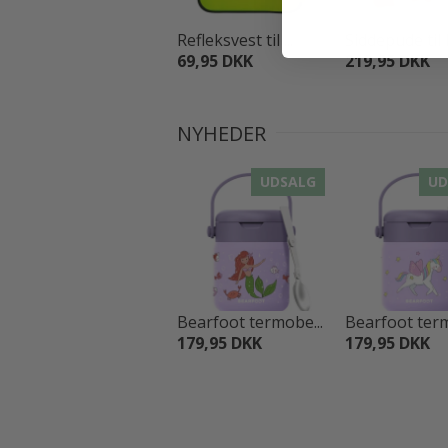
Refleksvest til ...
Siddepude til b
69,95 DKK
219,95 DKK
NYHEDER
UDSALG
UD
Bearfoot termobe...
Bearfoot term
179,95 DKK
179,95 DKK