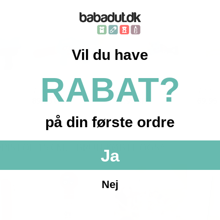
Vil du have
RABAT?
3...
Vandpistol 50 cm...
Vandpistol Doubl...
Vandpi
89,95 DKK
69,95 DKK
69,95
på din første ordre
PISTOL 15 CM. - BRUN KØBTE OGSÅ
Ja
Nej