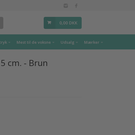
0,00 DKK
tryk
Mest til de voksne
Udsalg
Mærker
15 cm. - Brun