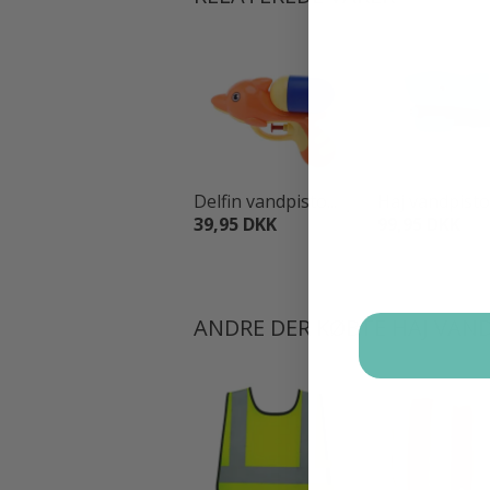
Delfin vandpisto...
Haj vandpistol 
39,95 DKK
99,95 DKK
ANDRE DER KØBTE HAJ VAND