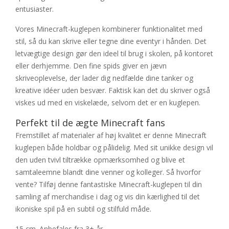
entusiaster.
Vores Minecraft-kuglepen kombinerer funktionalitet med
stil, så du kan skrive eller tegne dine eventyr i hånden. Det
letvægtige design gør den ideel til brug i skolen, på kontoret
eller derhjemme. Den fine spids giver en jævn
skriveoplevelse, der lader dig nedfælde dine tanker og
kreative idéer uden besvær. Faktisk kan det du skriver også
viskes ud med en viskelæde, selvom det er en kuglepen.
Perfekt til de ægte Minecraft fans
Fremstillet af materialer af høj kvalitet er denne Minecraft
kuglepen både holdbar og pålidelig. Med sit unikke design vil
den uden tvivl tiltrække opmærksomhed og blive et
samtaleemne blandt dine venner og kolleger. Så hvorfor
vente? Tilføj denne fantastiske Minecraft-kuglepen til din
samling af merchandise i dag og vis din kærlighed til det
ikoniske spil på en subtil og stilfuld måde.
15 cm. Anbefales fra 3+ år.