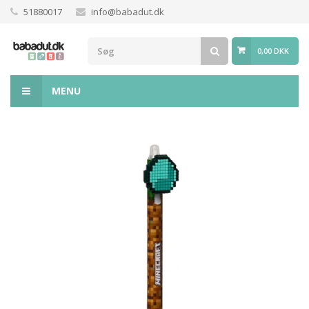
51880017
info@babadut.dk
0,00 DKK
MENU