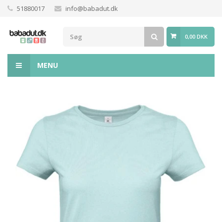
51880017
info@babadut.dk
0,00 DKK
MENU