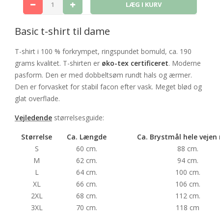
Basic t-shirt til dame
T-shirt i 100 % forkrympet, ringspundet bomuld, ca. 190
grams kvalitet. T-shirten er
øko-tex certificeret
. Moderne
pasform. Den er med dobbeltsøm rundt hals og ærmer.
Den er forvasket for stabil facon efter vask. Meget blød og
glat overflade.
Vejledende
størrelsesguide:
Størrelse
Ca. Længde
Ca. Brystmål hele vejen
S
60 cm.
88 cm.
M
62 cm.
94 cm.
L
64 cm.
100 cm.
XL
66 cm.
106 cm.
2XL
68 cm.
112 cm.
3XL
70 cm.
118 cm