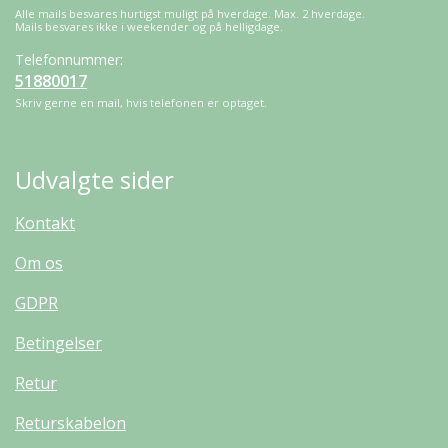
Alle mails besvares hurtigst muligt på hverdage. Max. 2 hverdage.
Mails besvares ikke i weekender og på helligdage.
Telefonnummer:
51880017
Skriv gerne en mail, hvis telefonen er optaget.
Udvalgte sider
Kontakt
Om os
GDPR
Betingelser
Retur
Returskabelon