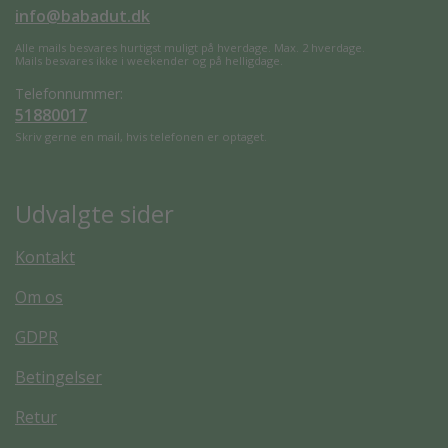
info@babadut.dk
Alle mails besvares hurtigst muligt på hverdage. Max. 2 hverdage.
Mails besvares ikke i weekender og på helligdage.
Telefonnummer:
51880017
Skriv gerne en mail, hvis telefonen er optaget.
Udvalgte sider
Kontakt
Om os
GDPR
Betingelser
Retur