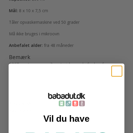
Mål:
8 x 10 x 7,5 cm
Tåler opvaskemaskine ved 50 grader
Må ikke bruges i mikroovn
Anbefalet alder:
fra 48 måneder
Bemærk
RPET er et genanvendt materiale, og derfor kan farve og
udseende variere en smule fra produkt til produkt.
Spisetid
Tudkopper og krus
Relaterede
kategorier:
Rätt Start
Vil du have