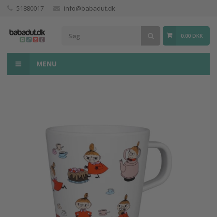
51880017
info@babadut.dk
0,00 DKK
MENU