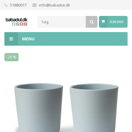
51880017
info@babadut.dk
0,00 DKK
MENU
-20 %