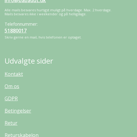
info@babadut.dk
Alle mails besvares hurtigst muligt på hverdage. Max. 2 hverdage.
Mails besvares ikke i weekender og på helligdage.
Telefonnummer:
51880017
Skriv gerne en mail, hvis telefonen er optaget.
Udvalgte sider
Kontakt
Om os
GDPR
Betingelser
Retur
Returskabelon