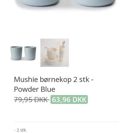
Mushie børnekop 2 stk -
Powder Blue
79,95 DKK
63,96 DKK
- 2 stk.