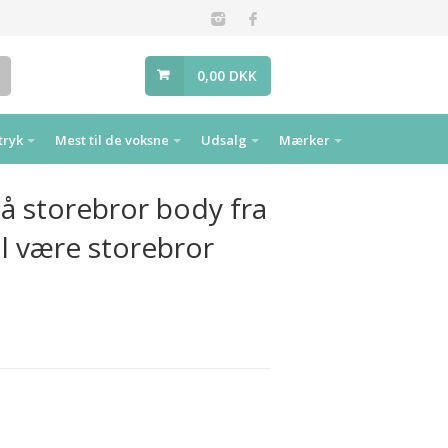
0,00 DKK
tryk
Mest til de voksne
Udsalg
Mærker
lå storebror body fra
al være storebror