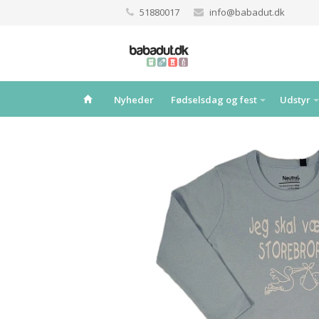
51880017
info@babadut.dk
Nyheder
Fødselsdag og fest
Udstyr