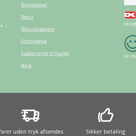
Betingelser
Retur
Mulig
ax. 2
Returskabelon
Fortrydelse
Sukkerprint til Kagen
Se vo
Blog
Varer uden tryk afsendes
Sikker betaling