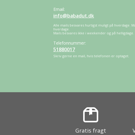
Email:
info@babadut.dk
Alle mails besvares hurtigst muligt på hverdage. M
hverdage.
Mails besvares ikke i weekender og på helligdage.
Telefonnummer:
51880017
Skriv gerne en mail, hvis telefonen er optaget.
Gratis fragt