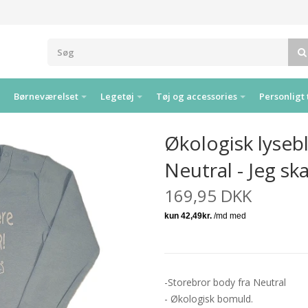
Børneværelset
Legetøj
Tøj og accessories
Personligt 
Økologisk lyseb
Neutral - Jeg sk
169,95 DKK
-Storebror body fra Neutral
- Økologisk bomuld.