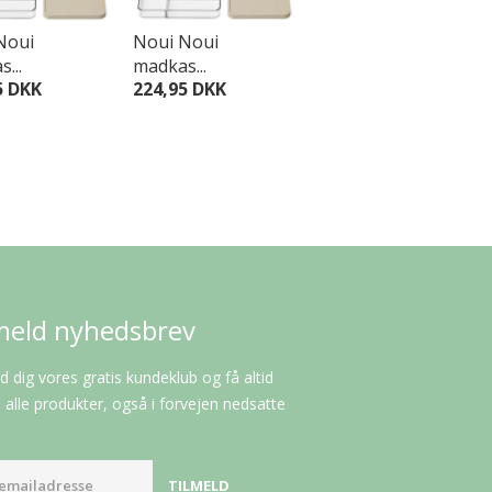
Noui
Noui Noui
Noui Noui
...
madkas...
madkas...
5 DKK
224,95 DKK
224,95 DKK
meld nyhedsbrev
d dig vores gratis kundeklub og få altid
alle produkter, også i forvejen nedsatte