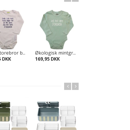
torebror b...
Økologisk mintgr...
Økologisk mintgr...
5 DKK
169,95 DKK
169,95 DKK