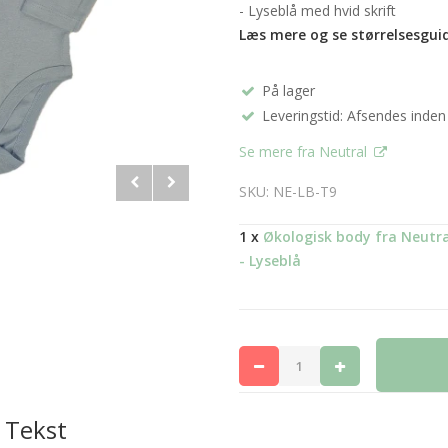
- Lyseblå med hvid skrift
Læs mere og se størrelsesgui
På lager
Leveringstid: Afsendes inden
Se mere fra Neutral
SKU: NE-LB-T9
1 x
Økologisk body fra Neutra
- Lyseblå
 Tekst