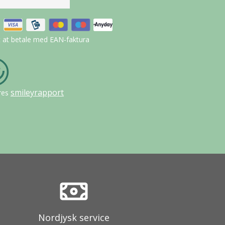
t at betale med EAN-faktura
smileyrapport
res
Nordjysk service