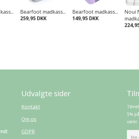
ass...
Bearfoot madkass...
Bearfoot madkass...
Noui 
259,95 DKK
149,95 DKK
madkas
224,9
Udvalgte sider
Til
Kontakt
Tilmel
5% på 
Om os
varer.
end:
GDPR