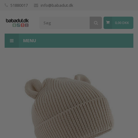
51880017
info@babadut.dk
0,00 DKK
MENU