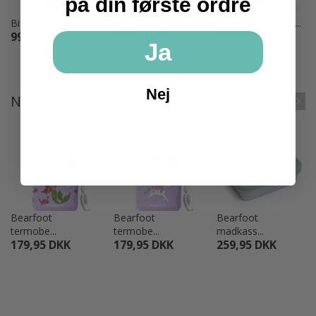
på din første ordre
Biscuit strikhue...
Burgundy strikhu...
Grå strikhue med...
99,95 DKK
99,95 DKK
99,95 DKK
Ja
Nej
NYHEDER
UDSALG
UDSALG
Bearfoot
Bearfoot
Bearfoot
termobe...
termobe...
madkass...
179,95 DKK
179,95 DKK
259,95 DKK