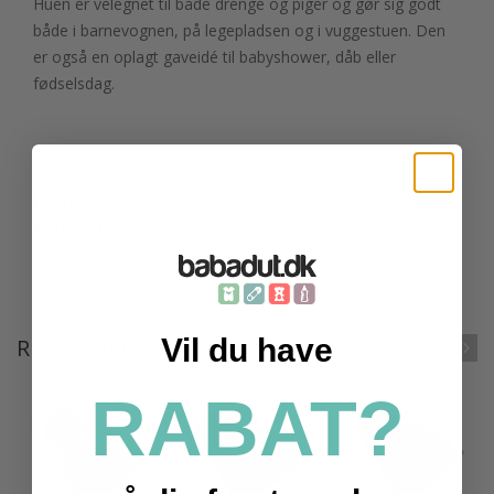
Huen er velegnet til både drenge og piger og gør sig godt
både i barnevognen, på legepladsen og i vuggestuen. Den
er også en oplagt gaveidé til babyshower, dåb eller
fødselsdag.
Tøj og accessories
Huer og hatte
Relaterede
kategorier:
Accessories
Beechfield
Vil du have
RELATEREDE VARER
RABAT?