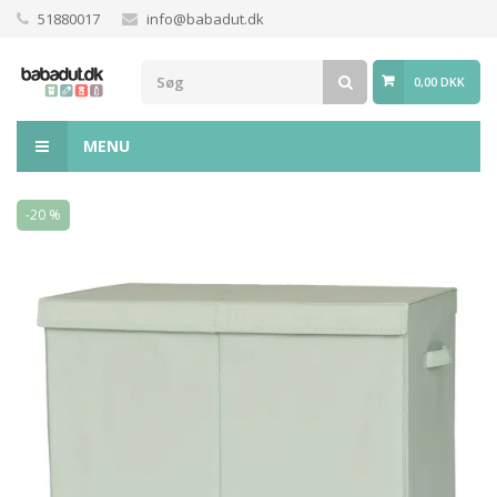
51880017
info@babadut.dk
0,00 DKK
MENU
-20 %