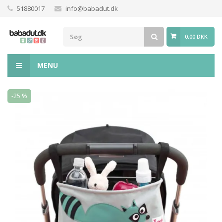
51880017
info@babadut.dk
0,00 DKK
MENU
-25 %