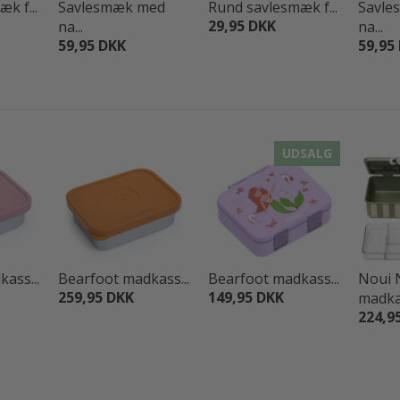
k f...
Savlesmæk med
Rund savlesmæk f...
Savle
29,95 DKK
na...
na...
59,95 DKK
59,95
UDSALG
ass...
Bearfoot madkass...
Bearfoot madkass...
Noui 
259,95 DKK
149,95 DKK
madkas
224,9