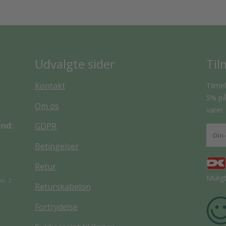
Udvalgte sider
Til
Kontakt
Tilmel
5% på 
Om os
varer.
end:
GDPR
Betingelser
Retur
Mulig
ax. 2
Returskabelon
Fortrydelse