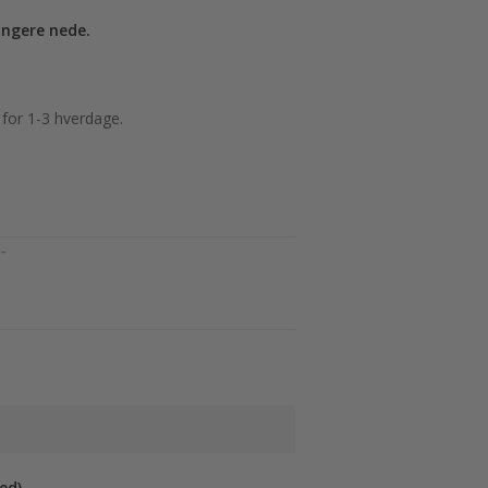
ængere nede.
 for 1-3 hverdage.
-
ed)