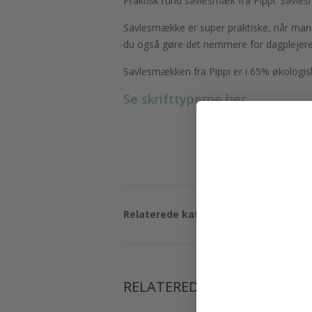
Praktisk rund savlesmæk fra Pippi. Savlesm
Savlesmække er super praktiske, når man h
du også gøre det nemmere for dagplejere
Savlesmækken fra Pippi er i 65% økologi
Se skrifttyperne her.
Relaterede kategorier:
Tøj og access
RELATEREDE VARER