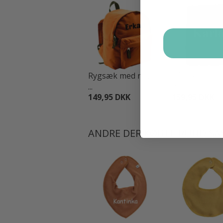
Rygsæk med navn
Håndklæde m
...
na...
149,95 DKK
159,95 DKK
ANDRE DER KØBTE RUND SA