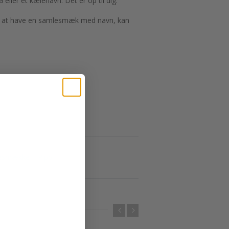
eller et kælenavn. Det er op til dig.
 Ved at have en samlesmæk med navn, kan
lesmække
Pippi