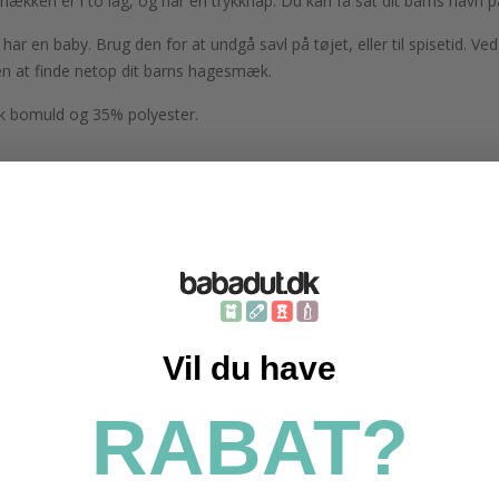
ækken er i to lag, og har en trykknap. Du kan få sat dit barns navn på 
ar en baby. Brug den for at undgå savl på tøjet, eller til spisetid.
n at finde netop dit barns hagesmæk.
sk bomuld og 35% polyester.
ories
Personligt tryk
Hagesmæk med navn
Spisetid
Tøj
Sav
Vil du have
RABAT?