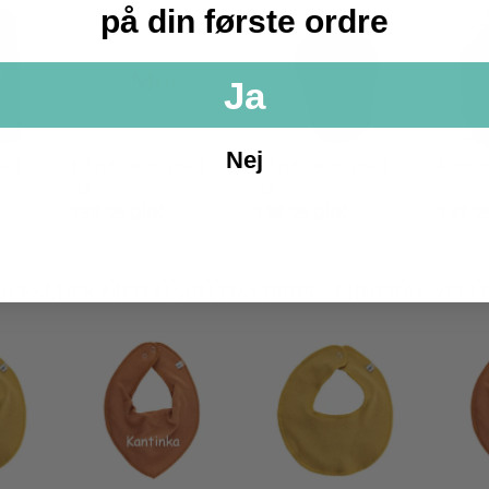
på din første ordre
Ja
Nej
ed
Håndklæde med
Håndklæde med
Rygsæ
na...
na...
...
159,95 DKK
199,95 DKK
149,9
VLESMÆK MED NAVN FRA PIPPI - MINERAL YEL