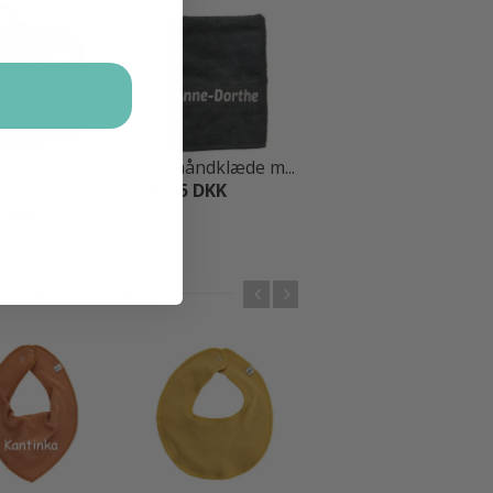
UDSALG
k med navn
Gråt håndklæde m...
Gråt
199,95 DKK
håndklædesæ...
5 DKK
299,95 DKK
LOW KØBTE OGSÅ