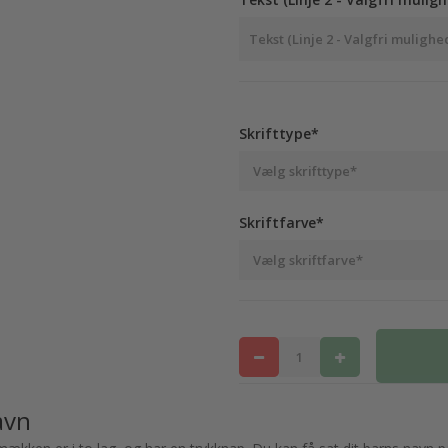
Skrifttype*
Skriftfarve*
avn