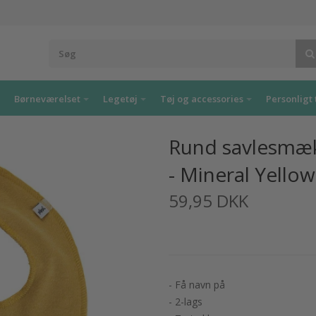
Børneværelset
Legetøj
Tøj og accessories
Personligt 
Rund savlesmæk
- Mineral Yellow
59,95 DKK
- Få navn på
- 2-lags