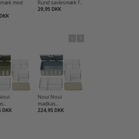
smæk med
Rund savlesmæk f...
Savlesmæk med
29,95 DKK
na...
 DKK
59,95 DKK
Noui
Noui Noui
Noui Noui
...
madkas...
madkas...
5 DKK
224,95 DKK
224,95 DKK