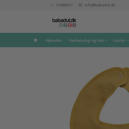
51880017
info@babadut.dk
Nyheder
Fødselsdag og fest
Udstyr