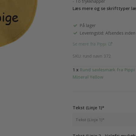
- To trykknapper
Læs mere og se skrifttyper l
På lager
Leveringstid: Afsendes inden
Se mere fra Pippi
SKU: rund navn 372
1 x
Rund savlesmæk fra Pippi 
Mineral Yellow
Tekst (Linje 1)*
Tekst (Linje 2 - Valgfri muligh