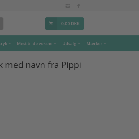
0,00 DKK
tryk
Mest til de voksne
Udsalg
Mærker
 med navn fra Pippi