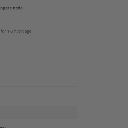
ængere nede.
 for 1-3 hverdage.
-
ed)