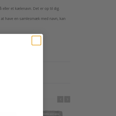
eller et kælenavn. Det er op til dig.
 Ved at have en samlesmæk med navn, kan
lesmække
Pippi