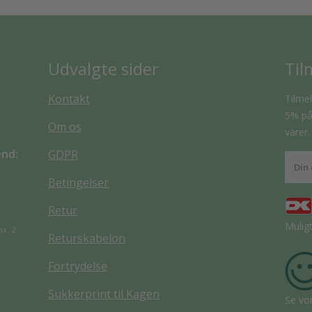
Udvalgte sider
Til
Kontakt
Tilmel
5% på 
Om os
varer.
end:
GDPR
Betingelser
Retur
Mulig
ax. 2
Returskabelon
Fortrydelse
Sukkerprint til Kagen
Se vo