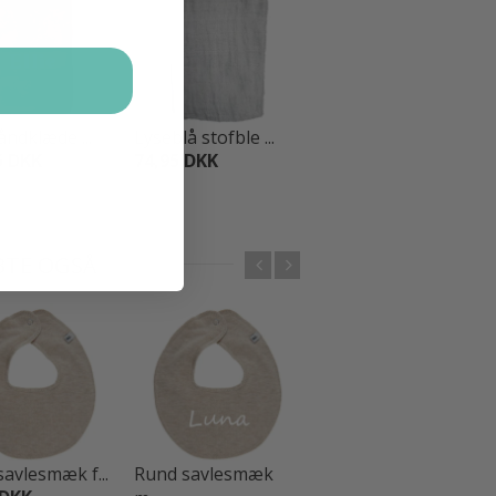
håndklæde ...
Lyseblå stofble ...
Nøglesnor med
5 DKK
74,95 DKK
na...
89,95 DKK
BTE OGSÅ
avlesmæk f...
Rund savlesmæk
Rund savlesmæk f...