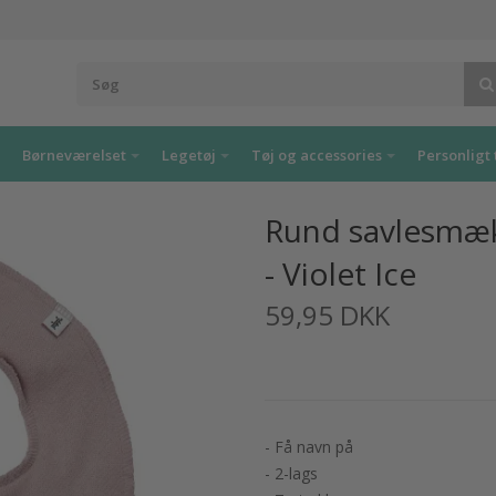
Børneværelset
Legetøj
Tøj og accessories
Personligt 
Rund savlesmæk
- Violet Ice
59,95 DKK
- Få navn på
- 2-lags