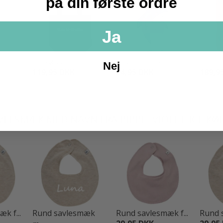
på din første ordre
Ja
d n...
Indkøbsnet med n...
Klistermærke med...
Lilla 
Nej
119,95 DKK
34,95 DKK
189,9
LESMÆK MED NAVN FRA PIPPI - VIOLET ICE KØ
k f...
Rund savlesmæk
Rund savlesmæk f...
Rund s