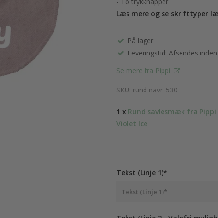
- To trykknapper
Læs mere og se skrifttyper l
På lager
Leveringstid: Afsendes inden
Se mere fra Pippi
SKU: rund navn 530
1 x
Rund savlesmæk fra Pippi 
Violet Ice
Tekst (Linje 1)*
Tekst (Linje 2 - Valgfri muligh