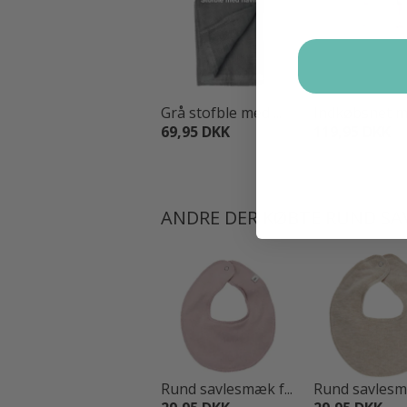
Grå stofble med ...
Indkøbsnet me
69,95 DKK
119,95 DKK
ANDRE DER KØBTE RUND SAV
Rund savlesmæk f...
Rund savlesmæ