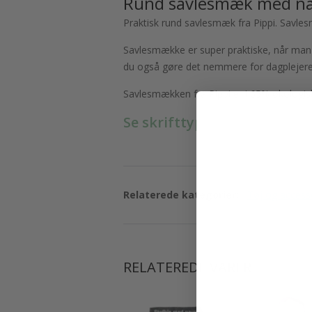
Rund savlesmæk med n
Praktisk rund savlesmæk fra Pippi. Savlesm
Savlesmække er super praktiske, når man h
du også gøre det nemmere for dagplejere
Savlesmækken fra Pippi er i 65% økologi
Se skrifttyperne her.
Relaterede kategorier:
Tøj og access
RELATEREDE VARER