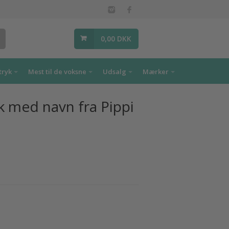
0,00 DKK
tryk
Mest til de voksne
Udsalg
Mærker
 med navn fra Pippi