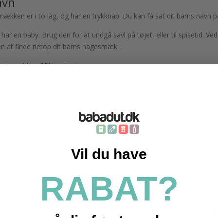
avn
ækken er i to lag, og har en trykknap. Du kan få sat dit barns navn på 
ar en baby. Brug den for at undgå savl på tøjet, eller til spisetid.
n at finde netop dit barns hagesmæk.
sk bomuld og 35% polyester.
ories
Personligt tryk
Hagesmæk med navn
Spisetid
Tøj
Sav
Vil du have
RABAT?