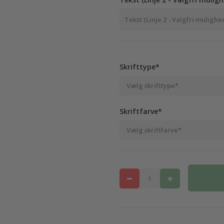
Skrifttype*
Skriftfarve*