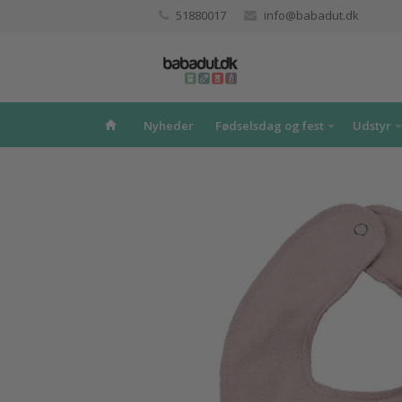
51880017
info@babadut.dk
Nyheder
Fødselsdag og fest
Udstyr