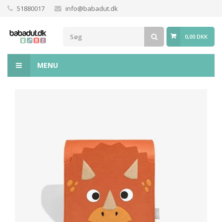
51880017
info@babadut.dk
0,00 DKK
MENU