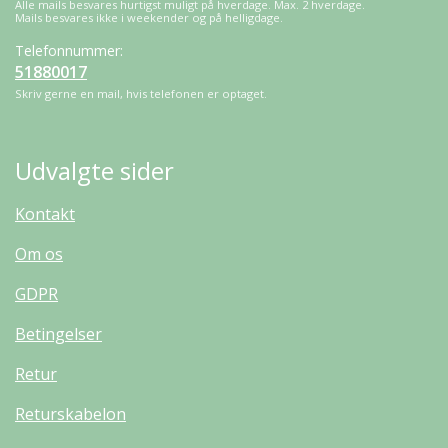
Alle mails besvares hurtigst muligt på hverdage. Max. 2 hverdage.
Mails besvares ikke i weekender og på helligdage.
Telefonnummer:
51880017
Skriv gerne en mail, hvis telefonen er optaget.
Udvalgte sider
Kontakt
Om os
GDPR
Betingelser
Retur
Returskabelon