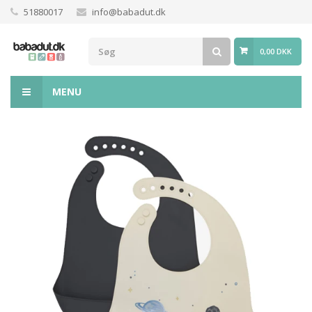
51880017
info@babadut.dk
0,00 DKK
MENU