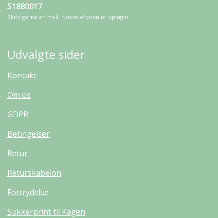
51880017
Skriv gerne en mail, hvis telefonen er optaget.
Udvalgte sider
Kontakt
Om os
GDPR
Betingelser
Retur
Returskabelon
Fortrydelse
Sukkerprint til Kagen