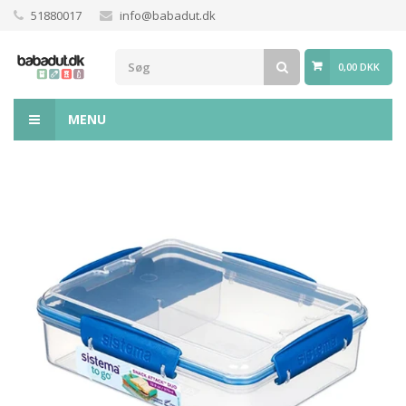
51880017
info@babadut.dk
0,00 DKK
MENU