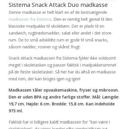
Sistema Snack Attack Duo madkasse
Denne madkasse er helt klart en af de bestsælgende
madkasser fra Sistema
. Den er nemlig helt genial til den
klassiske madpakke til skolebørn. Der er plads til en
sandwich, rugbrødsmadder, salat eller andet i det store
rum. De to små adskildte rum er gode til små snacks,
såsom nødder, rosiner og skåret frugt.
Snack Attack madkassen fra Sistema fylder ikke voldsomt
meget i skoletasken og passer faktisk i madpakkerummet
på de fleste skoletasker. Så her har du altså en madkasse
med rum, der kan bruges igen og igen!
Madkassen tåler opvaskemaskine, fryser og mikroovn.
Den er uden BPA og andre farlige stoffer. Mål: Længde:
19,7 cm. Højde: 6 cm. Bredde: 15,8 cm. Kan indeholde
975 ml.
Faktisk har vi tidligere kaldt madkassen for "kan være i
skoletasken", da vores kunder ofte vender tilbage og