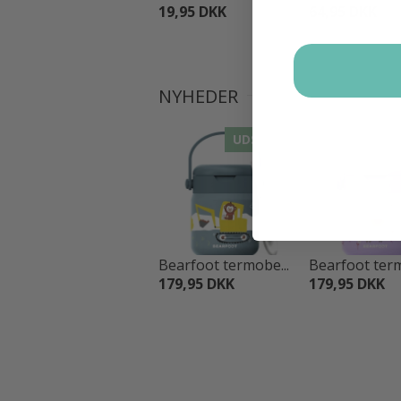
19,95 DKK
64,95 DKK
NYHEDER
UDSALG
UD
Bearfoot termobe...
Bearfoot term
179,95 DKK
179,95 DKK