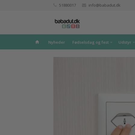
51880017
info@babadut.dk
Nyheder
Fødselsdag og fest
Udstyr