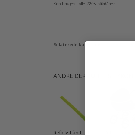
Kan bruges i alle 220V stikdåser.
Relaterede kategorier:
Sikkerhed
Si
ANDRE DER KØBTE STIKKON
Refleksbånd - sl...
Refleksbånd til