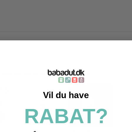
kkerhed i hjemmet
Reer
TAKT BESKYTTELSE KØBTE OGSÅ
Vil du have
RABAT?
 ...
Stikkontakt besk...
Hjørnebeskytter ...
Testcyl