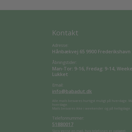
Kontakt
Adresse:
Hånbækvej 65 9900 Frederikshavn
Åbningstider:
Man-Tor: 9-16, Fredag: 9-14, Week
Lukket
Email:
info@babadut.dk
Alle mails besvares hurtigst muligt på hverdage. M
hverdage.
Mails besvares ikke i weekender og på helligdage.
Telefonnummer:
51880017
Skriv gerne en mail, hvis telefonen er optaget.