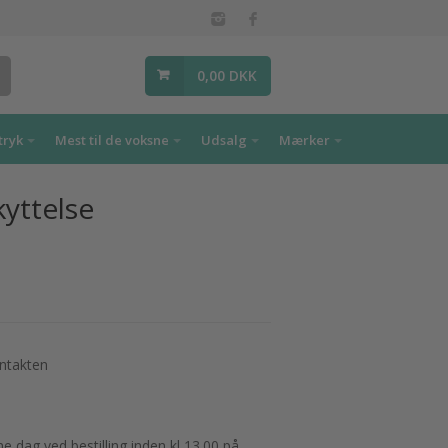
0,00 DKK
tryk
Mest til de voksne
Udsalg
Mærker
kyttelse
ntakten
 dag ved bestilling inden kl 13.00 på