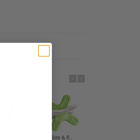
inder - t...
Mam Bite & R...
Bibabad foldbart...