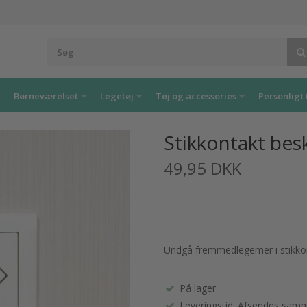
Børneværelset
Legetøj
Tøj og accessories
Personligt 
Stikkontakt bes
49,95 DKK
Undgå fremmedlegemer i stikko
På lager
Leveringstid: Afsendes samme