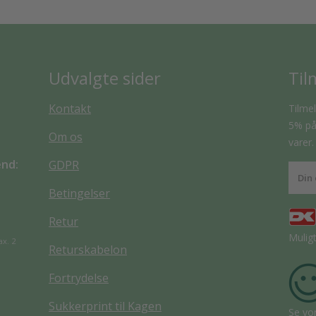
Udvalgte sider
Til
Kontakt
Tilmel
5% på 
Om os
varer.
end:
GDPR
Betingelser
Retur
Mulig
ax. 2
Returskabelon
Fortrydelse
Sukkerprint til Kagen
Se vo