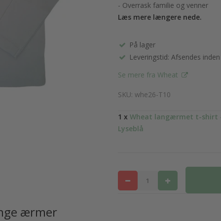
- Overrask familie og venner
Læs mere længere nede.
På lager
Leveringstid: Afsendes inden
Se mere fra Wheat
SKU: whe26-T10
1 x
Wheat langærmet t-shirt 
Lyseblå
ange ærmer