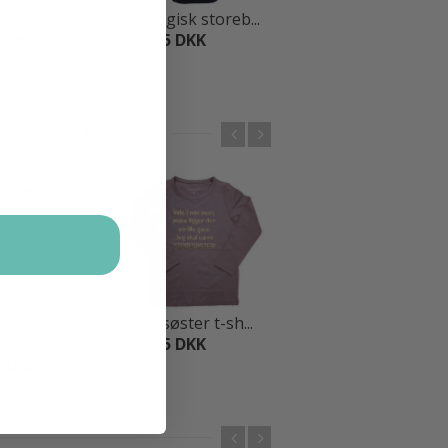
isk mintgr...
Økologisk storeb...
Økologisk storeb...
5 DKK
169,95 DKK
169,95 DKK
BROR KØBTE OGSÅ
 langærmet
Storesøster t-sh...
Minymo t-shirt t...
179,95 DKK
99,95 DKK
5 DKK