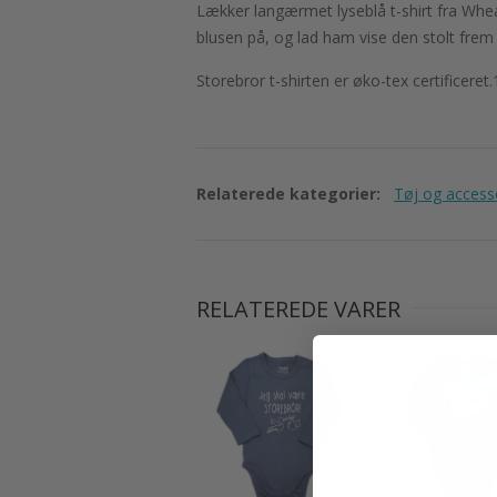
Lækker langærmet lyseblå t-shirt fra Wh
blusen på, og lad ham vise den stolt frem 
Storebror t-shirten er øko-tex certificer
Relaterede kategorier:
Tøj og access
RELATEREDE VARER