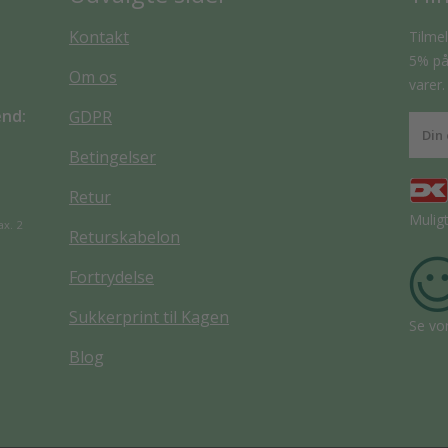
Kontakt
Tilmel
5% på 
Om os
varer.
end:
GDPR
Betingelser
Retur
Mulig
ax. 2
Returskabelon
Fortrydelse
Sukkerprint til Kagen
Se vo
Blog