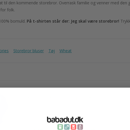
eat til den kommende storebror. Overrask familie og venner med de
for folk.
et.100% bomuld.
På t-shirten står der: Jeg skal være storebror!
Trykk
ories
Storebror bluser
Tøj
Wheat