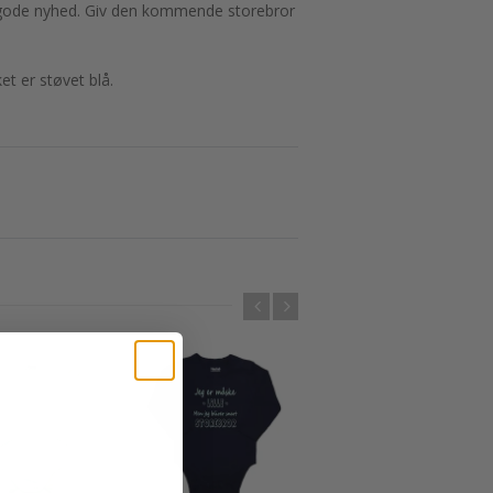
n gode nyhed. Giv den kommende storebror
et er støvet blå.