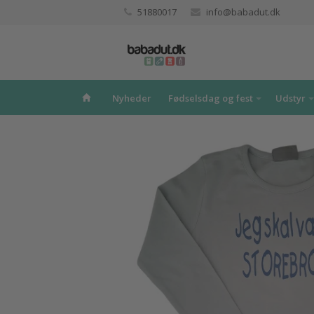
51880017
info@babadut.dk
Nyheder
Fødselsdag og fest
Udstyr