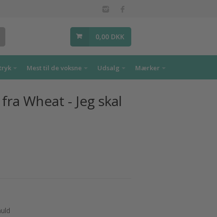
0,00 DKK
tryk
Mest til de voksne
Udsalg
Mærker
fra Wheat - Jeg skal
muld