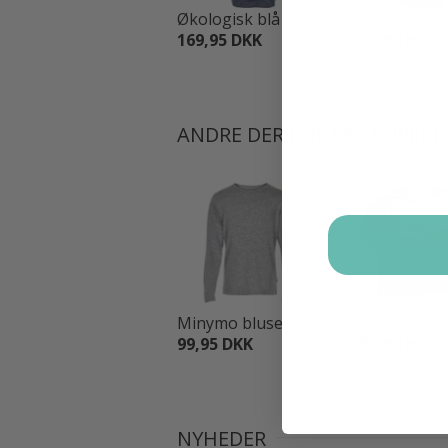
Økologisk blå st...
Økologisk blå s
169,95 DKK
169,95 DKK
ANDRE DER KØBTE STOREBR
Minymo bluse - G...
Storesøster t-
99,95 DKK
179,95 DKK
NYHEDER