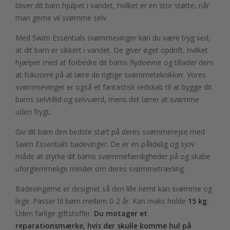
bliver dit barn hjulpet i vandet, hvilket er en stor støtte, når
man gerne vil svømme selv.
Med Swim Essentials svømmevinger kan du være tryg ved,
at dit barn er sikkert i vandet. De giver øget opdrift, hvilket
hjælper med at forbedre dit barns flydeevne og tillader dem
at fokusere på at lære de rigtige svømmeteknikker. Vores
svømmevinger er også et fantastisk redskab til at bygge dit
barns selvtillid og selvværd, mens det lærer at svømme
uden frygt.
Giv dit barn den bedste start på deres svømmerejse med
Swim Essentials badevinger. De er en pålidelig og sjov
måde at styrke dit barns svømmefærdigheder på og skabe
uforglemmelige minder om deres svømmetræning.
Badevingerne er designet så den lille nemt kan svømme og
lege. Passer til børn mellem 0-2 år. Kan maks holde
15 kg
.
Uden farlige giftstoffer.
Du motager et
reparationsmærke, hvis der skulle komme hul på