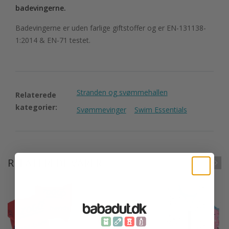
badevingerne.
Badevingerne er uden farlige giftstoffer og er EN-131138-
1:2014 & EN-71 testet.
Stranden og svømmehallen
Relaterede
kategorier:
Svømmevinger
Swim Essentials
RELATEREDE VARER