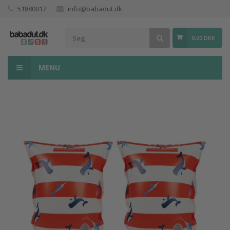
51880017
info@babadut.dk
0,00 DKK
MENU