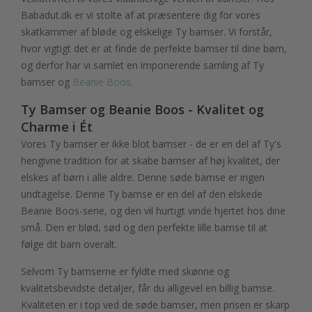
Babadut.dk er vi stolte af at præsentere dig for vores
skatkammer af bløde og elskelige Ty bamser. Vi forstår,
hvor vigtigt det er at finde de perfekte bamser til dine børn,
og derfor har vi samlet en imponerende samling af Ty
bamser og
Beanie Boos
.
Ty Bamser og Beanie Boos - Kvalitet og
Charme i Ét
Vores Ty bamser er ikke blot bamser - de er en del af Ty's
hengivne tradition for at skabe bamser af høj kvalitet, der
elskes af børn i alle aldre. Denne søde bamse er ingen
undtagelse. Denne Ty bamse er en del af den elskede
Beanie Boos-serie, og den vil hurtigt vinde hjertet hos dine
små. Den er blød, sød og den perfekte lille bamse til at
følge dit barn overalt.
Selvom Ty bamserne er fyldte med skønne og
kvalitetsbevidste detaljer, får du alligevel en billig bamse.
Kvaliteten er i top ved de søde bamser, men prisen er skarp