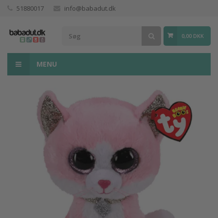
51880017
info@babadut.dk
0,00 DKK
MENU