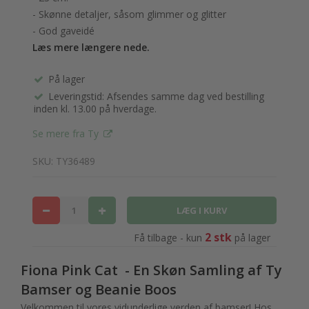
- Skønne detaljer, såsom glimmer og glitter
- God gaveidé
Læs mere længere nede.
På lager
Leveringstid: Afsendes samme dag ved bestilling
inden kl. 13.00 på hverdage.
Se mere fra Ty
SKU: TY36489
2 stk
Få tilbage - kun
på lager
Fiona Pink Cat - En Skøn Samling af Ty
Bamser og Beanie Boos
Velkommen til vores vidunderlige verden af bamser! Hos