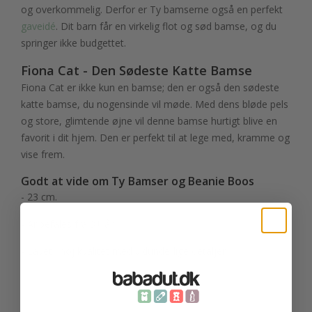
og overkommelig. Derfor er Ty bamserne også en perfekt
gaveidé
. Dit barn får en virkelig flot og sød bamse, og du
springer ikke budgettet.
Fiona Cat - Den Sødeste Katte Bamse
Fiona Cat er ikke kun en bamse; den er også den sødeste
katte bamse, du nogensinde vil møde. Med dens bløde pels
og store, glimtende øjne vil denne bamse hurtigt blive en
favorit i dit hjem. Den er perfekt til at lege med, kramme og
vise frem.
Godt at vide om Ty Bamser og Beanie Boos
- 23 cm.
- Anbefales fra 3+ år
- Lavet i høj kvalitet med vidunderlige detaljer