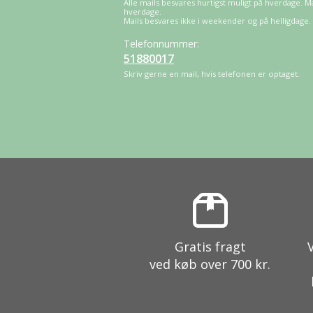
Alle mails besvares hurtigst muligt på hverdage. M
hverdage.
Mails besvares ikke i weekender og på helligdage.
Telefonnummer:
51880017
Skriv gerne en mail, hvis telefonen er optaget.
Gratis fragt
ved køb over 700 kr.