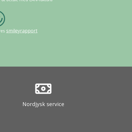
smileyrapport
res
Nordjysk service