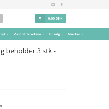
0,00 DKK
tryk
Mest til de voksne
Udsalg
Mærker
 beholder 3 stk -
m.