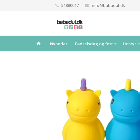
51880017
info@babadut.dk
Nyheder
Fødselsdag og fest
Udstyr