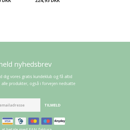
5 DKK
224,95 DKK
224,95 DKK
meld nyhedsbrev
d dig vores gratis kundeklub og få altid
alle produkter, også i forvejen nedsatte
t at betale med EAN-faktura