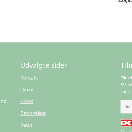
224,9
Udvalgte sider
Til
Kontakt
Tilmel
5% på 
Om os
varer.
end:
GDPR
Betingelser
Retur
Mulig