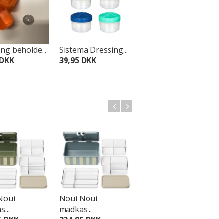
ng beholde...
Sistema Dressing...
Yumbox silikonef...
 DKK
39,95 DKK
99,95 DKK
Noui
Noui Noui
Noui Noui
...
madkas...
madkas...