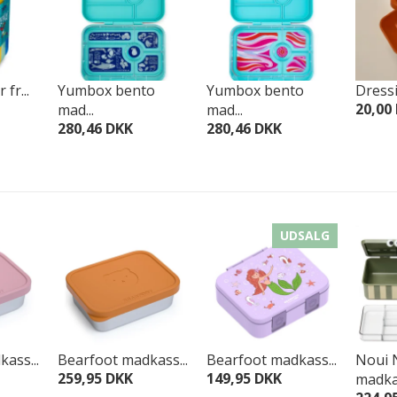
fr...
Yumbox bento
Yumbox bento
Dressi
20,00
mad...
mad...
280,46 DKK
280,46 DKK
UDSALG
ass...
Bearfoot madkass...
Bearfoot madkass...
Noui 
259,95 DKK
149,95 DKK
madkas