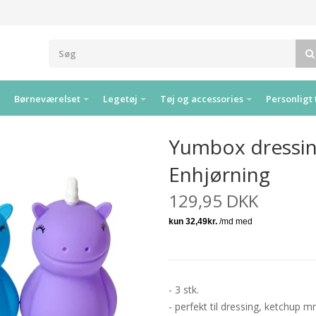
Børneværelset
Legetøj
Tøj og accessories
Personligt 
Yumbox dressing
Enhjørning
129,95 DKK
- 3 stk.
- perfekt til dressing, ketchup m