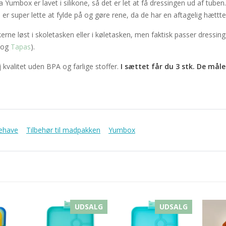
Yumbox er lavet i silikone, så det er let at få dressingen ud af tuben
 er super lette at fylde på og gøre rene, da de har en aftagelig hættt
erne løst i skoletasken eller i køletasken, men faktisk passer dress
og
Tapas
).
j kvalitet uden BPA og farlige stoffer.
I sættet får du 3 stk. De måle
nehave
Tilbehør til madpakken
Yumbox
UDSALG
UDSALG