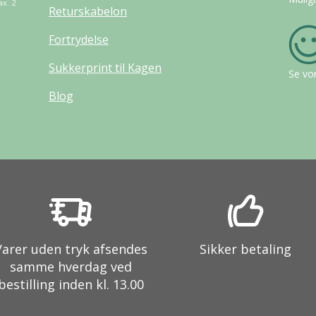
ax. 2
Returskabelon
Fortrydelse
Sukkerprint til Kagen
Se vo
Blog
Varer uden tryk afsendes
Sikker betaling
samme hverdag ved
bestilling inden kl. 13.00