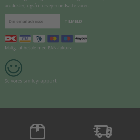
produkter, også i forvejen nedsatte varer.
Muligt at betale med EAN-faktura
smileyrapport
Se vores