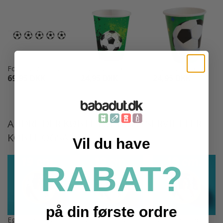
Fodbold guirland...
Fodbold papkrus ...
Fodbold papkrus
69,95 DKK
24,95 DKK
24,95 DKK
ANDRE DER KØBTE FODBOLD SERVIETTER
KØBTE OGSÅ
Vil du have
RABAT?
på din første ordre
Eget print rundt...
Eget print rundt...
Eget print rundt...