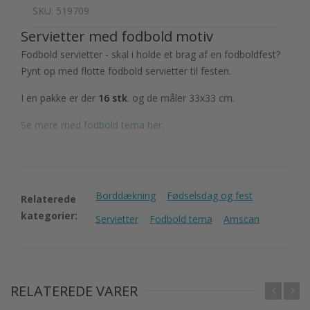
SKU: 519709
Servietter med fodbold motiv
Fodbold servietter - skal i holde et brag af en fodboldfest?
Pynt op med flotte fodbold servietter til festen.
I en pakke er der
16 stk
. og de måler 33x33 cm.
Se mere med fodbold tema her.
Borddækning
Fødselsdag og fest
Relaterede
kategorier:
Servietter
Fodbold tema
Amscan
RELATEREDE VARER