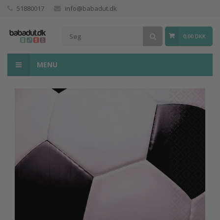
51880017
info@babadut.dk
0,00 DKK
MENU