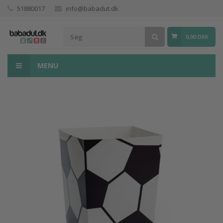
51880017
info@babadut.dk
0,00 DKK
MENU