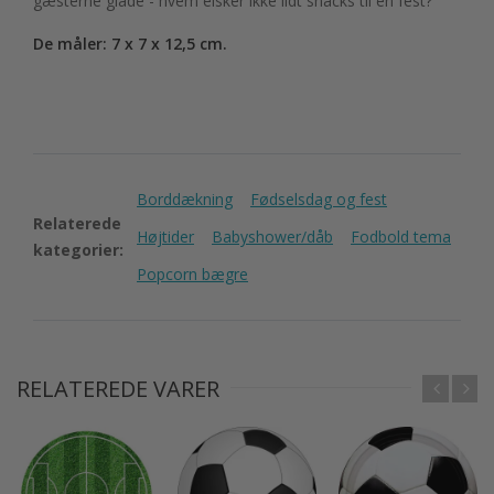
gæsterne glade - hvem elsker ikke lidt snacks til en fest?
De måler: 7 x 7 x 12,5 cm.
Borddækning
Fødselsdag og fest
Relaterede
Højtider
Babyshower/dåb
Fodbold tema
kategorier:
Popcorn bægre
RELATEREDE VARER