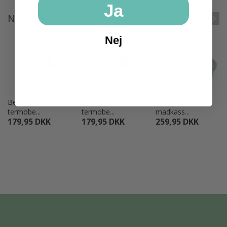
Ja
NYHEDER
Nej
UDSALG
UDSALG
Bearfoot
Bearfoot
Bearfoot
termobe...
termobe...
madkass...
179,95 DKK
179,95 DKK
259,95 DKK