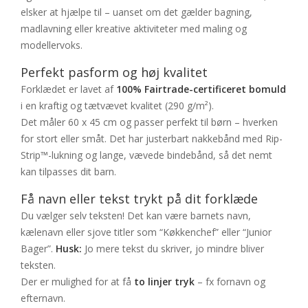
elsker at hjælpe til – uanset om det gælder bagning,
madlavning eller kreative aktiviteter med maling og
modellervoks.
Perfekt pasform og høj kvalitet
Forklædet er lavet af
100% Fairtrade-certificeret bomuld
i en kraftig og tætvævet kvalitet (290 g/m²).
Det måler 60 x 45 cm og passer perfekt til børn – hverken
for stort eller småt. Det har justerbart nakkebånd med Rip-
Strip™-lukning og lange, vævede bindebånd, så det nemt
kan tilpasses dit barn.
Få navn eller tekst trykt på dit forklæde
Du vælger selv teksten! Det kan være barnets navn,
kælenavn eller sjove titler som “Køkkenchef” eller “Junior
Bager”.
Husk:
Jo mere tekst du skriver, jo mindre bliver
teksten.
Der er mulighed for at få
to linjer tryk
– fx fornavn og
efternavn.