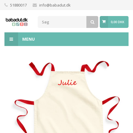
51880017
info@babadut.dk
0,00 DKK
MENU