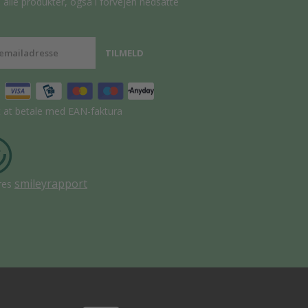
alle produkter, også i forvejen nedsatte
t at betale med EAN-faktura
smileyrapport
res