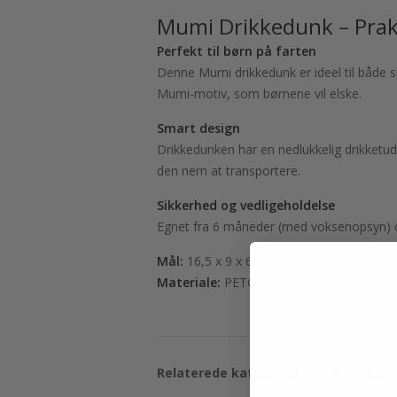
Mumi Drikkedunk – Prakt
Perfekt til børn på farten
Denne Mumi drikkedunk er ideel til både 
Mumi-motiv, som børnene vil elske.
Smart design
Drikkedunken har en nedlukkelig drikketud
den nem at transportere.
Sikkerhed og vedligeholdelse
Egnet fra 6 måneder (med voksenopsyn) og 
Mål:
16,5 x 9 x 6,5 cm
Materiale:
PETG
Relaterede kategorier:
Skole og bør