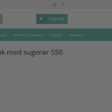
0,00 DKK
tryk
Mest til de voksne
Udsalg
Mærker
k med sugerør 550