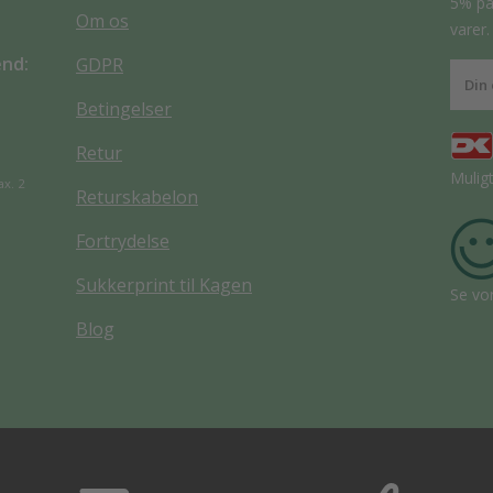
5% på 
Om os
varer.
end:
GDPR
Betingelser
Retur
Mulig
ax. 2
Returskabelon
Fortrydelse
Sukkerprint til Kagen
Se vo
Blog