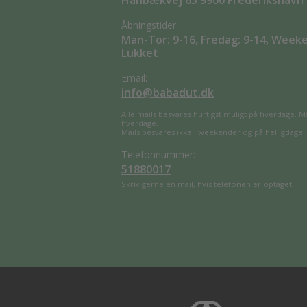
Hånbækvej 65 9900 Frederikshavn
Åbningstider:
Man-Tor: 9-16, Fredag: 9-14, Week
Lukket
Email:
info@babadut.dk
Alle mails besvares hurtigst muligt på hverdage. M
hverdage.
Mails besvares ikke i weekender og på helligdage.
Telefonnummer:
51880017
Skriv gerne en mail, hvis telefonen er optaget.