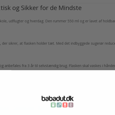
isk og Sikker for de Mindste
skole, udflugter og hverdag. Den rummer 550 ml og er lavet af holdba
, der sikrer, at flasken holder tæt. Med det indbyggede sugerør reduc
anbefales fra 3 år til selvstændig brug. Flasken skal vaskes i hånde
nehave
Drikkedunke
Rätt Start