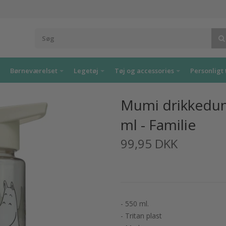
Børneværelset
Legetøj
Tøj og accessories
Personligt 
Mumi drikkedun
ml - Familie
99,95 DKK
- 550 ml.
- Tritan plast