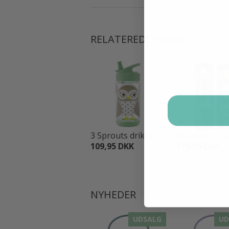
RELATEREDE VARER
3 Sprouts drikke...
Bearfoot Trita
109,95 DKK
179,95 DKK
NYHEDER
UDSALG
UD