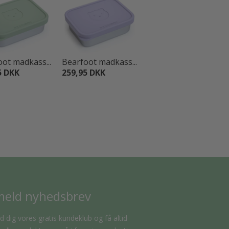
ot madkass...
Bearfoot madkass...
Bearfoot madkass...
5 DKK
259,95 DKK
259,95 DKK
meld nyhedsbrev
d dig vores gratis kundeklub og få altid