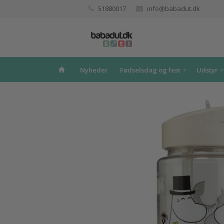
51880017
info@babadut.dk
Nyheder
Fødselsdag og fest
Udstyr