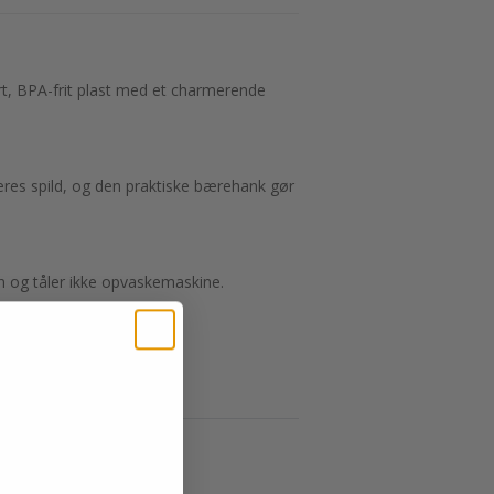
rt, BPA-frit plast med et charmerende
eres spild, og den praktiske bærehank gør
n og tåler ikke opvaskemaskine.