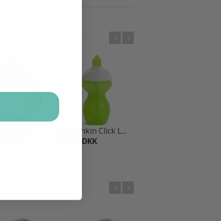
UDSALG
UDSALG
ke fra 3 ...
Munchkin Click L...
Nuby Isoleret dr...
6 DKK
99,95 DKK
65,98 DKK