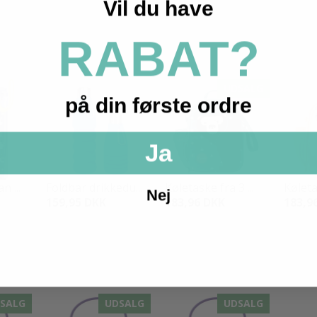
Vil du have
RABAT?
UDSALG
på din første ordre
Ja
n ...
Foldbar drikkedu...
Køletaske fra 3 ...
Køletas
Nej
159,95 DKK
183,96 DKK
183,9
SALG
UDSALG
UDSALG