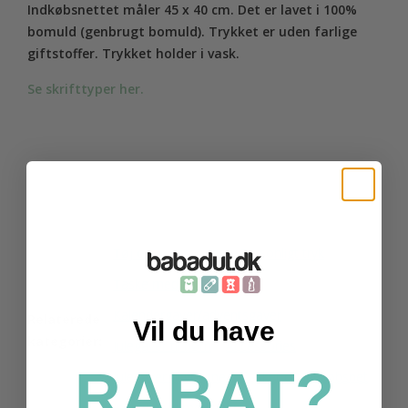
Indkøbsnettet måler 45 x 40 cm. Det er lavet i 100%
bomuld (genbrugt bomuld). Trykket er uden farlige
giftstoffer. Trykket holder i vask.
Se skrifttyper her.
Tøj og accessories
Personligt tryk
Taske med navn
Kalendergaver/adventsgaver
Relaterede
Vil du have
kategorier:
Julegaver til børn
Accessories
RABAT?
Julegaver til voksne
Tasker og indkøbsnet
Indkøbsnet med navn