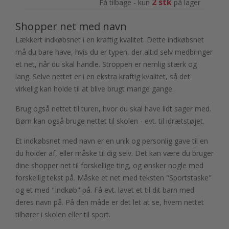
2 stk
Få tilbage - kun
på lager
Shopper net med navn
Lækkert indkøbsnet i en kraftig kvalitet. Dette indkøbsnet
må du bare have, hvis du er typen, der altid selv medbringer
et net, når du skal handle. Stroppen er nemlig stærk og
lang. Selve nettet er i en ekstra kraftig kvalitet, så det
virkelig kan holde til at blive brugt mange gange.
Brug også nettet til turen, hvor du skal have lidt sager med.
Børn kan også bruge nettet til skolen - evt. til idrætstøjet.
Et indkøbsnet med navn er en unik og personlig gave til en
du holder af, eller måske til dig selv. Det kan være du bruger
dine shopper net til forskellige ting, og ønsker nogle med
forskellig tekst på. Måske et net med teksten "Sportstaske"
og et med "Indkøb" på. Få evt. lavet et til dit barn med
deres navn på. På den måde er det let at se, hvem nettet
tilhører i skolen eller til sport.