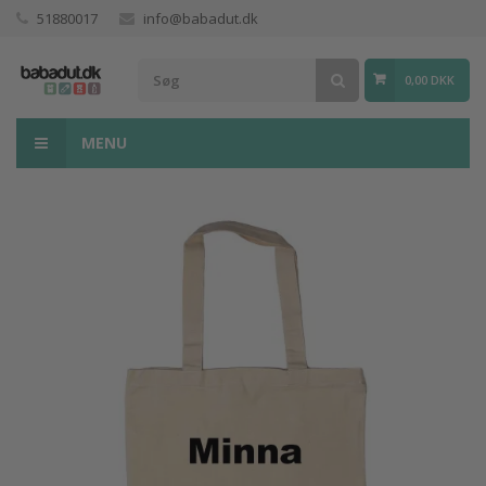
51880017
info@babadut.dk
0,00 DKK
MENU