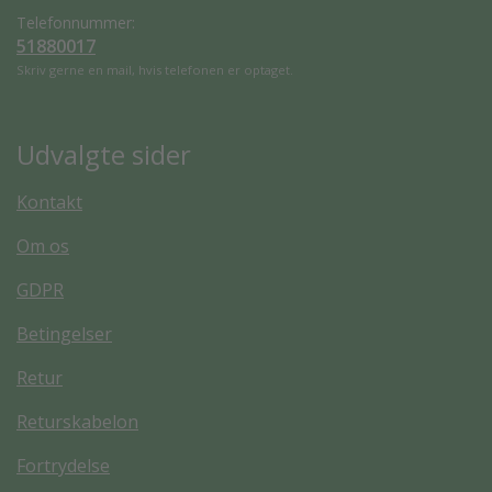
Telefonnummer:
51880017
Skriv gerne en mail, hvis telefonen er optaget.
Udvalgte sider
Kontakt
Om os
GDPR
Betingelser
Retur
Returskabelon
Fortrydelse