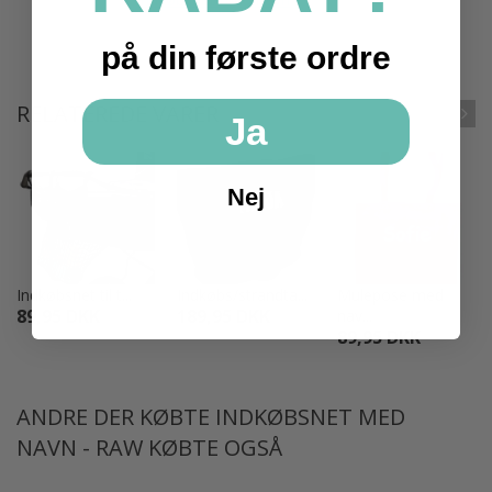
på din første ordre
RELATEREDE VARER
Ja
Nej
Indkøbsnet til t...
Indkøbs/strandta...
Mulepose med
89,95 DKK
189,95 DKK
nav...
89,95 DKK
ANDRE DER KØBTE INDKØBSNET MED
NAVN - RAW KØBTE OGSÅ